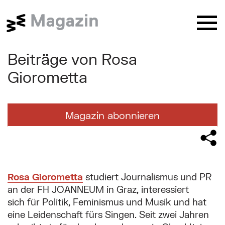
Springe zu:
Butt
Beiträge von Rosa
Website Suche (Nach dem Absende
Suche nach:
Suchformular absenden
Ordnen
→
nach:
Alphabetisch
Neueste
Giorometta
Aberglaube
Ansichtskarten
Antisemitismus
Sie befinden sich hier:
Arbeit
Architektur
Archäologie
Magazin abonnieren
Wien Museum / Magazin
Beiträge von Rosa Giorometta
Aufklärung
Austrofaschismus
Barock
Bezirke
Biedermeier
Biografie
Corona
Depot
Design
Digitales Museum
Donau
Hauptinhalt
Drogen
Erinnerung
Essen und trinken
Rosa Giorometta
studiert Journalismus und PR
an der FH JOANNEUM in Graz, interessiert
Exil
Feste
Film
Flucht
sich für Politik, Feminismus und Musik und hat
behind the scenes
...
eine Leidenschaft fürs Singen. Seit zwei Jahren