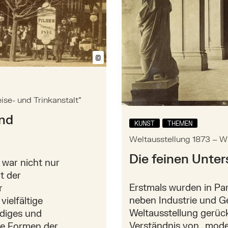
©
Bildtext anzeigen/ausblenden
ise- und Trinkanstalt“
und
KUNST
THEMEN
Weltausstellung 1873 – W
Die feinen Unte
 war nicht nur
t der
Erstmals wurden in Pa
r
neben Industrie und G
ielfältige
Weltausstellung gerück
ndiges und
Verständnis von „moder
he Formen der