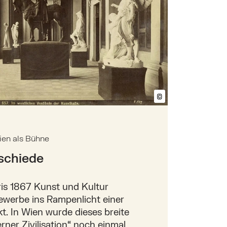
©
Bildtext anzeig
ien als Bühne
rschiede
ris 1867 Kunst und Kultur
ewerbe ins Rampenlicht einer
t. In Wien wurde dieses breite
ner Zivilisation“ noch einmal