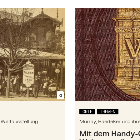
 der Wiener Weltausstellung
Mehr zu: Murray, Baedeke
©
Bildtext anzeigen/ausblenden
ORTE
THEMEN
 Weltausstellung
Murray, Baedeker und ihr
Mit dem Handy-