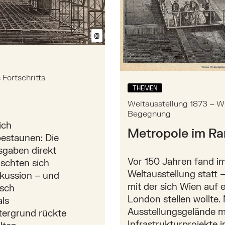
©
Bildtext anzeigen/ausblenden
Fortschritts
THEMEN
Weltausstellung 1873 – Wi
Begegnung
ich
Metropole im Ra
bestaunen: Die
sgaben direkt
Vor 150 Jahren fand im
uschten sich
Weltausstellung statt 
skussion – und
mit der sich Wien auf 
isch
London stellen wollte. 
als
Ausstellungsgelände m
ntergrund rückte
Infrastrukturprojekte 