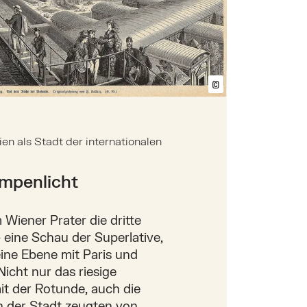
©
Bildtext anzeig
en als Stadt der internationalen
mpenlicht
 Wiener Prater die dritte
– eine Schau der Superlative,
eine Ebene mit Paris und
Nicht nur das riesige
it der Rotunde, auch die
in der Stadt zeugten von