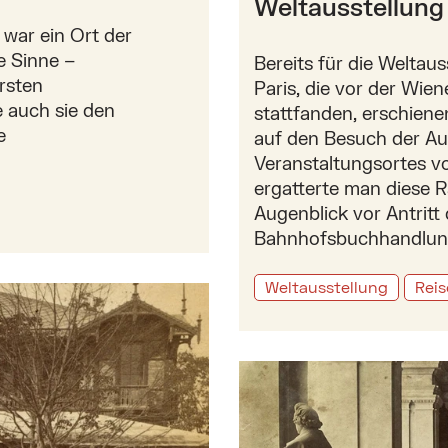
Weltausstellung
 war ein Ort der
e Sinne –
Bereits für die Weltau
rsten
Paris, die vor der Wien
 auch sie den
stattfanden, erschien
e
auf den Besuch der Au
Veranstaltungsortes vo
ergatterte man diese R
Augenblick vor Antritt 
Bahnhofsbuchhandlun
„große Speise- und Trinkanstalt“
Weltausstellung
Rei
Mehr zu: Weltausstellung 