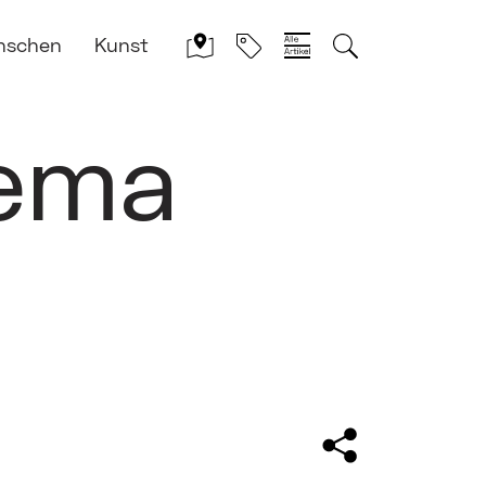
nschen
Kunst
hema