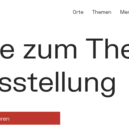
Orte
Themen
Me
ge zum T
sstellung
eren
eltausstellung