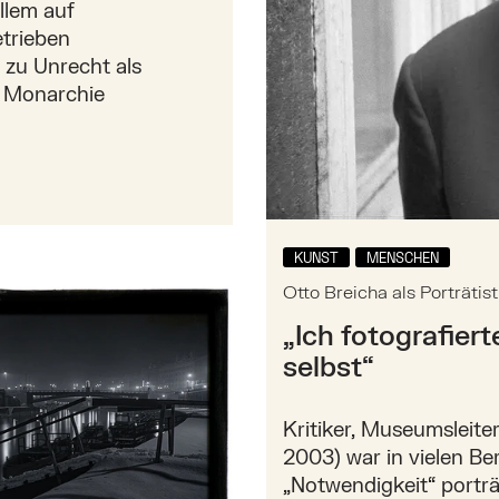
allem auf
etrieben
 zu Unrecht als
k. Monarchie
 Pollak
KUNST
MENSCHEN
Otto Breicha als Porträti
„Ich fotografier
selbst“
Kritiker, Museumsleiter
2003) war in vielen Be
„Notwendigkeit“ porträt