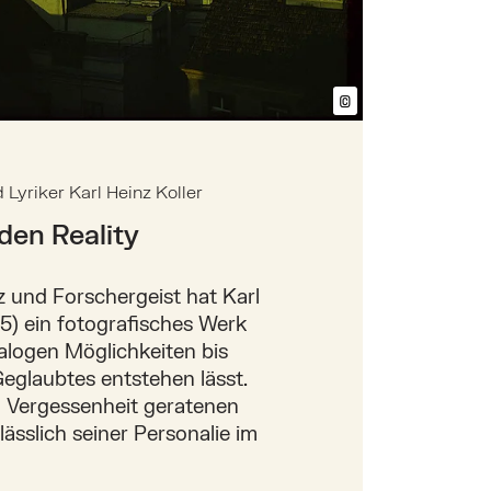
©
Bildtext anzeig
Lyriker Karl Heinz Koller
den Reality
nz und Forschergeist hat Karl
5) ein fotografisches Werk
alogen Möglichkeiten bis
glaubtes entstehen lässt.
n Vergessenheit geratenen
sslich seiner Personalie im