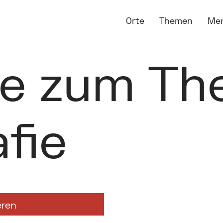
Orte
Themen
Me
ge zum T
fie
eren
otografie