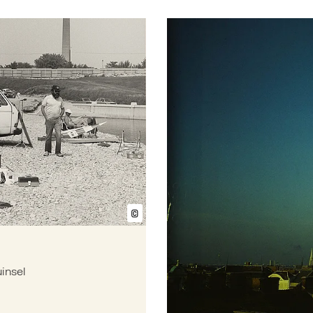
telle Donauinsel
Mehr zu: Fotograf, Filmem
©
Bildtext anzeigen/ausblenden
insel