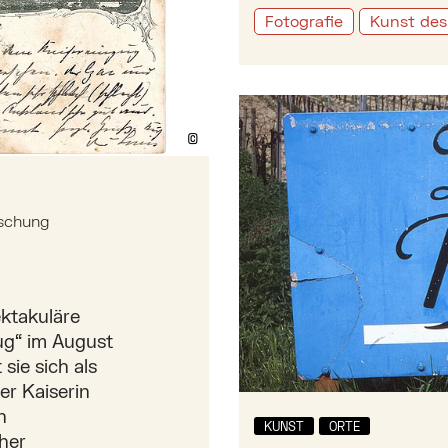
Fotografie
Kunst des
Mehr zu: Trude Lukacsek 
©
Bildtext anzeigen/ausblenden
aschung
ektakuläre
ug“ im August
sie sich als
er Kaiserin
n
KUNST
ORTE
her