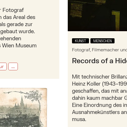
r Fotograf
h das Areal des
ls gerade zur
gebaut wurde.
stehenden
KUNST
MENSCHEN
ns Wien Museum
Fotograf, Filmemacher und 
Records of a Hid
ur
...
Mit technischer Brilla
Heinz Koller (1943–199
icher Überraschung
geschaffen, das mit an
dahin kaum machbar Ge
Eine Einordnung des i
Ausnahmekünstlers anlä
musa.