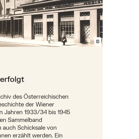
©
Bildtext anzeig
erfolgt
hiv des Österreichischen
eschichte der Wiener
n Jahren 1933/34 bis 1945
inen Sammelband
 auch Schicksale von
nen erzählt werden. Ein