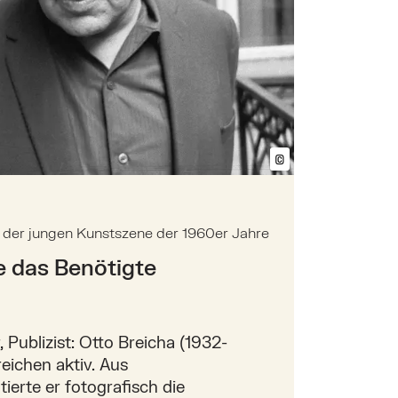
©
Bildtext anzeig
st der jungen Kunstszene der 1960er Jahre
te das Benötigte
, Publizist: Otto Breicha (1932-
reichen aktiv. Aus
ierte er fotografisch die