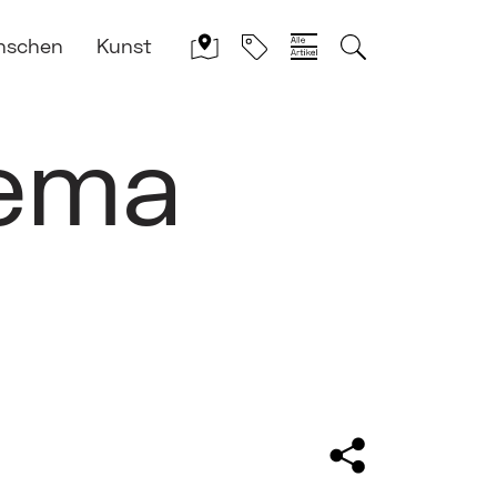
nschen
Kunst
hema