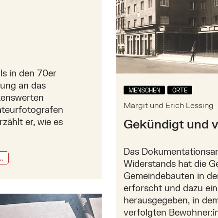
ls in den 70er
nkung an das
MENSCHEN
ORTE
kenswerten
Margit und Erich Lessing
teurfotografen
zählt er, wie es
Gekündigt und v
Das Dokumentationsarc
..
Widerstands hat die G
Gemeindebauten in de
erforscht und dazu e
nen um 1900
herausgegeben, in dem
verfolgten Bewohner:in