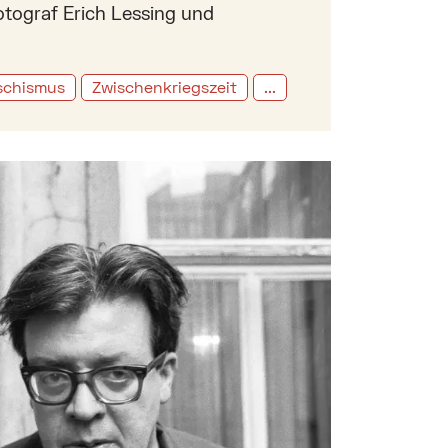
Fotograf Erich Lessing und
schismus
Zwischenkriegszeit
...
 Porträtist der jungen Kunstszene der 1960er Jahre