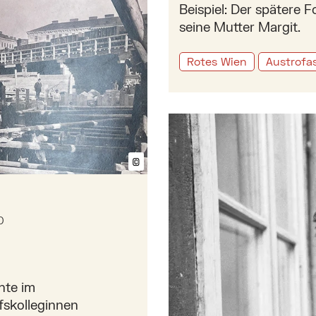
Beispiel: Der spätere 
seine Mutter Margit.
Rotes Wien
Austrofa
Mehr zu: Otto Breicha als
©
Bildtext anzeigen/ausblenden
0
hte im
fskolleginnen