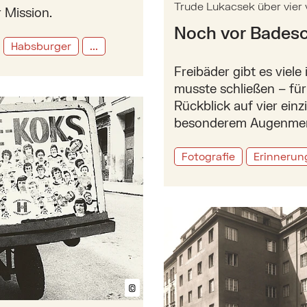
Trude Lukacsek über vier
 Mission.
Noch vor Bades
Habsburger
...
Freibäder gibt es viel
musste schließen – für
Rückblick auf vier ein
besonderem Augenmerk
Fotografie
Erinnerun
Mehr zu: Margit und Erich
©
Bildtext anzeigen/ausblenden