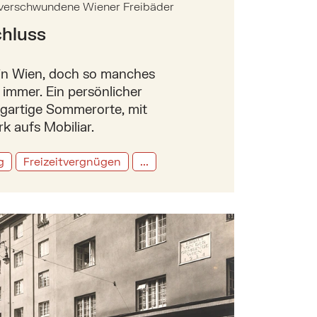
 verschwundene Wiener Freibäder
chluss
e in Wien, doch so manches
 immer. Ein persönlicher
zigartige Sommerorte, mit
 aufs Mobiliar.
g
Freizeitvergnügen
...
 Lessing