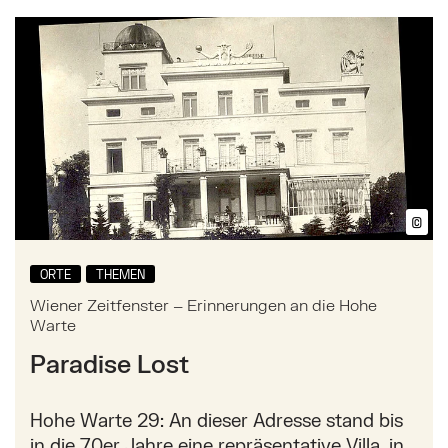
Mehr zu: Wiener Zeitfenster – Erinnerungen an die 
©
Bil
ORTE
THEMEN
Wiener Zeitfenster – Erinnerungen an die Hohe
Warte
Paradise Lost
Hohe Warte 29: An dieser Adresse stand bis
in die 70er Jahre eine repräsentative Villa, in