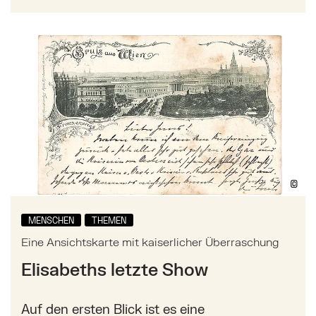
Mehr zu: Eine Ansichtskarte mit kaiserlicher Überra
©
Bil
MENSCHEN
THEMEN
Eine Ansichtskarte mit kaiserlicher Überraschung
Elisabeths letzte Show
Auf den ersten Blick ist es eine