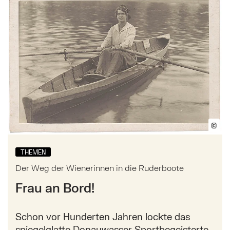
©
Bil
THEMEN
Der Weg der Wienerinnen in die Ruderboote
Frau an Bord!
Schon vor Hunderten Jahren lockte das
spiegelglatte Donauwasser Sportbegeisterte