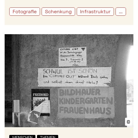
Fotografie
Schenkung
Infrastruktur
...
Mehr zu: Coming Out: Die erste emanzipatorische 
©
Bil
MENSCHEN
THEMEN