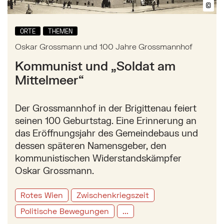
©
Bil
ORTE
THEMEN
Oskar Grossmann und 100 Jahre Grossmannhof
Kommunist und „Soldat am
Mittelmeer“
Der Grossmannhof in der Brigittenau feiert
seinen 100 Geburtstag. Eine Erinnerung an
das Eröffnungsjahr des Gemeindebaus und
dessen späteren Namensgeber, den
kommunistischen Widerstandskämpfer
Oskar Grossmann.
Rotes Wien
Zwischenkriegszeit
Politische Bewegungen
...