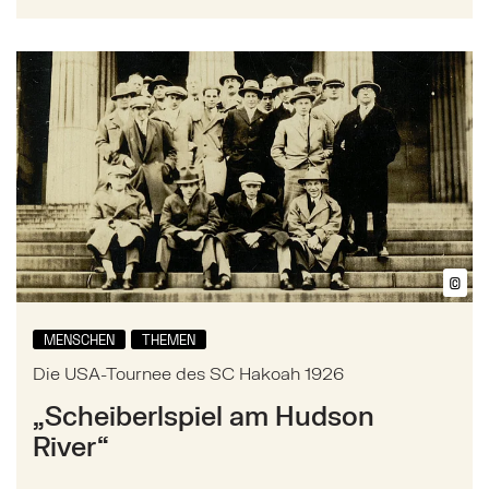
Mehr zu: Die USA-Tournee des SC Hakoah 1926
©
Bil
MENSCHEN
THEMEN
Die USA-Tournee des SC Hakoah 1926
„Scheiberlspiel am Hudson
River“