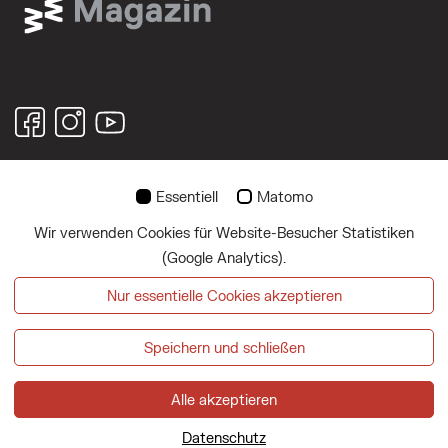
© 2026
Essentiell
Matomo
Wir verwenden Cookies für Website-Besucher Statistiken
Über uns
(Google Analytics).
Impressum
Nur essentielle Cookies akzeptieren
Datenschutz
Speichern und schließen
Magazin abonnieren
Alle akzeptieren
Datenschutz