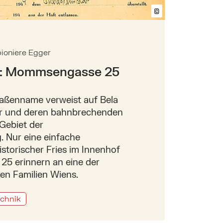
©
Bildtext anzeig
pioniere Egger
t: Mommsengasse 25
raßenname verweist auf Bela
er und deren bahnbrechenden
Gebiet der
g. Nur eine einfache
storischer Fries im Innenhof
5 erinnern an eine der
en Familien Wiens.
echnik