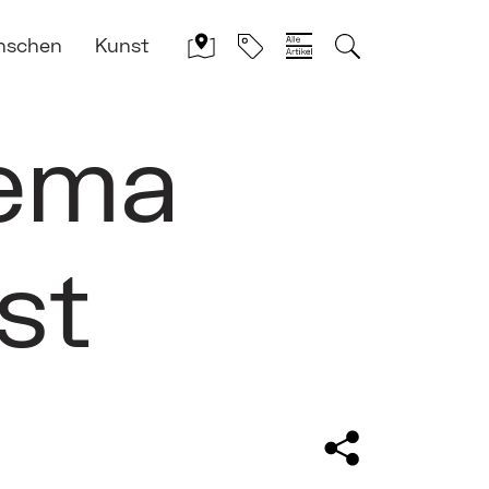
nschen
Kunst
hema
st