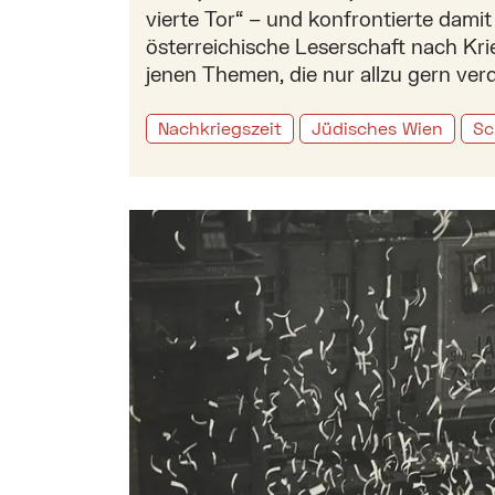
vierte Tor“ – und konfrontierte damit
österreichische Leserschaft nach Kr
jenen Themen, die nur allzu gern ver
Nachkriegszeit
Jüdisches Wien
Sc
Mehr zu: Rückkehrberichterstattung in 