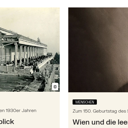
urants in den 1930er Jahren
Mehr zu: Zum 150. Geburts
©
Bildtext anzeigen/ausblenden
MENSCHEN
en 1930er Jahren
Zum 150. Geburtstag des S
lick
Wien und die lee