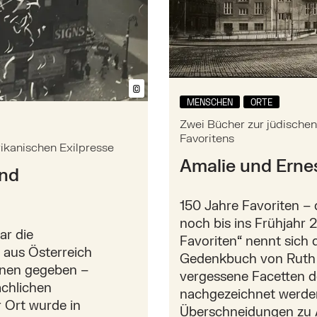
©
Bildtext anzeigen/ausblenden
MENSCHEN
ORTE
Zwei Bücher zur jüdische
Favoritens
ikanischen Exilpresse
Amalie und Erne
und
150 Jahre Favoriten – 
noch bis ins Frühjahr 
ar die
Favoriten“ nennt sich 
 aus Österreich
Gedenkbuch von Ruth 
onen gegeben –
vergessene Facetten d
ächlichen
nachgezeichnet werden
 Ort wurde in
Überschneidungen zu 