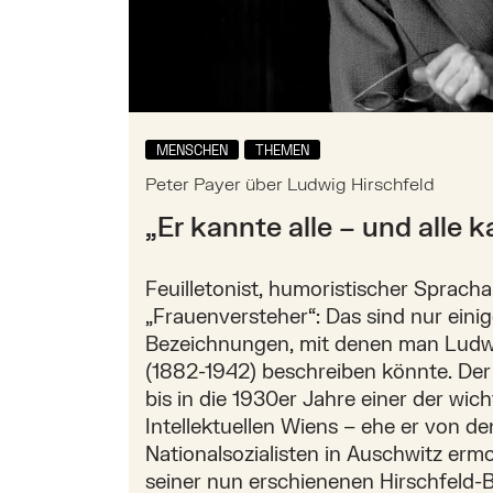
MENSCHEN
THEMEN
Peter Payer über Ludwig Hirschfeld
„Er kannte alle – und alle 
Feuilletonist, humoristischer Spracha
„Frauenversteher“: Das sind nur eini
Bezeichnungen, mit denen man Ludwi
(1882-1942) beschreiben könnte. Der
bis in die 1930er Jahre einer der wich
Intellektuellen Wiens – ehe er von de
Nationalsozialisten in Auschwitz erm
seiner nun erschienenen Hirschfeld-B