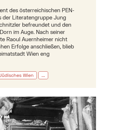
dent des österreichischen PEN-
s der Literatengruppe Jung
chnitzler befreundet und den
n Dorn im Auge. Nach seiner
nte Raoul Auernheimer nicht
chen Erfolge anschließen, blieb
Heimatstadt Wien eng
Jüdisches Wien
...
ach und NS-Raubgut in der Präsidentenvilla