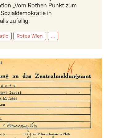
kation „Vom Rothen Punkt zum
 Sozialdemokratie in
lls zufällig.
atie
Rotes Wien
...
e Elektropioniere Egger