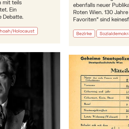
mit teils
ebenfalls neuer Publi
et. Ein
Roten Wien. 130 Jahre
e Debatte.
Favoriten“ sind keinesfa
hoah/Holocaust
Bezirke
Sozialdemokr
feld
Mehr zu: Erinnerung an di