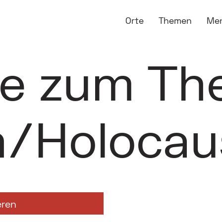
Orte
Themen
Me
ge zum T
/Holocau
eren
Schoah/Holocaust