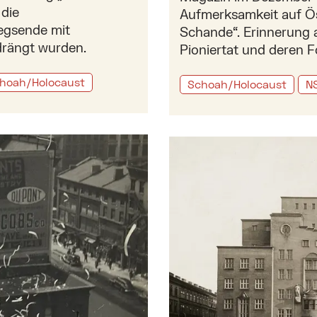
 die
Aufmerksamkeit auf Ös
iegsende mit
Schande“. Erinnerung a
drängt wurden.
Pioniertat und deren F
hoah/Holocaust
Schoah/Holocaust
NS
der US-amerikanischen Exilpresse
Mehr zu: Zwei Bücher zur 