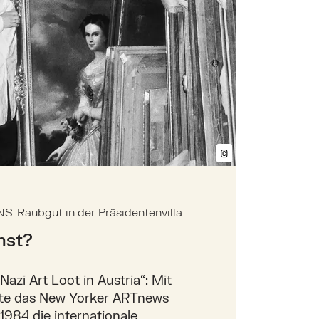
©
Bildtext anzeig
S-Raubgut in der Präsidentenvilla
nst?
azi Art Loot in Austria“: Mit
kte das New Yorker ARTnews
984 die internationale