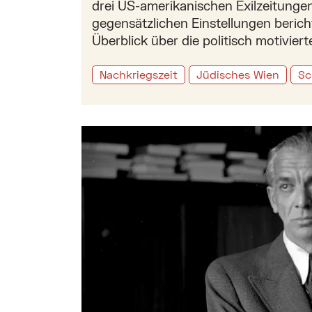
drei US-amerikanischen Exilzeitungen 
gegensätzlichen Einstellungen bericht
Überblick über die politisch motiviert
Nachkriegszeit
Jüdisches Wien
Sc
Mehr zu: Peter Payer über Ludwig Hirsch