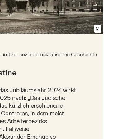
©
Bildtext anzeig
n und zur sozialdemokratischen Geschichte
stine
das Jubiläumsjahr 2024 wirkt
2025 nach: „Das Jüdische
das kürzlich erschienene
Contreras, in dem meist
es Arbeiterbezirks
. Fallweise
Alexander Emanuelys