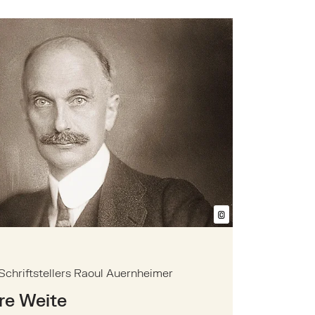
tag des Schriftstellers Raoul Auernheimer
©
Bildtext anzeig
chriftstellers Raoul Auernheimer
re Weite