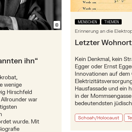
MENSCHEN
THEMEN
©
Bildtext anzeigen/ausblenden
Erinnerung an die Elektro
Letzter Wohnor
Kein Denkmal, kein St
kannten ihn“
Egger oder Ernst Egg
Innovationen auf dem 
krobat,
Elektrizitätsversorgun
ge wenige
Hausfassade und ein hi
g Hirschfeld
in der Mommsengasse 2
 Allrounder war
bedeutendsten jüdisch
tigsten
n
Schoah/Holocaust
T
ordet wurde. Mit
iografie