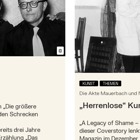
©
Bildtext anzeigen/ausblenden
KUNST
THEMEN
Die Akte Mauerbach und N
„Herrenlose“ Ku
n „Die größere
 den Schrecken
„A Legacy of Shame – N
reits drei Jahre
dieser Coverstory len
 Erzählung „Das
Magazin im Dezember 1