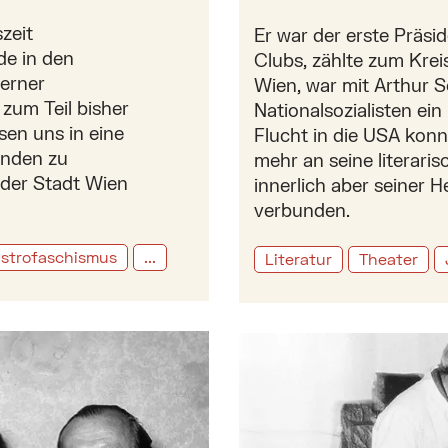
zeit
Er war der erste Präsi
e in den
Clubs, zählte zum Krei
erner
Wien, war mit Arthur S
 zum Teil bisher
Nationalsozialisten ei
en uns in eine
Flucht in die USA kon
tänden zu
mehr an seine literaris
 der Stadt Wien
innerlich aber seiner 
verbunden.
strofaschismus
...
Literatur
Theater
urier
Mehr zu: Die Akte Mauerb