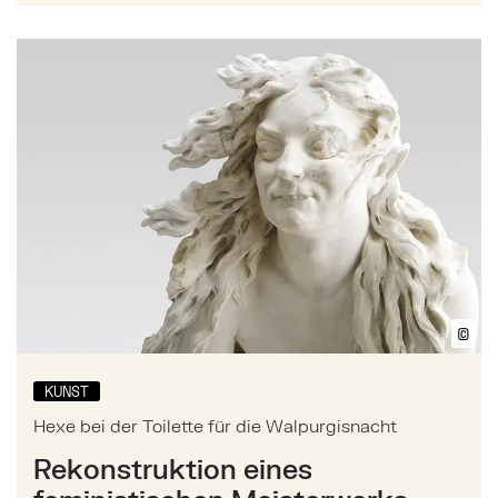
Mehr zu: Hexe bei der Toilette für die Walpurgisnach
©
Bil
KUNST
Hexe bei der Toilette für die Walpurgisnacht
Rekonstruktion eines