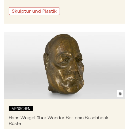
Skulptur und Plastik
Mehr zu: Hans Weigel über Wander Bertonis Buschb
©
Bil
MENSCHEN
Hans Weigel über Wander Bertonis Buschbeck-
Büste