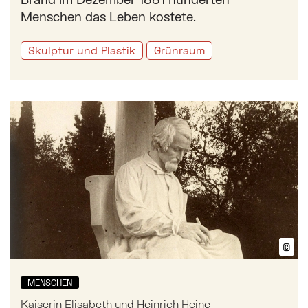
Menschen das Leben kostete.
Skulptur und Plastik
Grünraum
Mehr zu: Kaiserin Elisabeth und Heinrich Heine
©
Bil
MENSCHEN
Kaiserin Elisabeth und Heinrich Heine