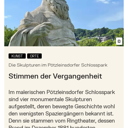
©
Bil
KUNST
ORTE
Die Skulpturen im Pötzleinsdorfer Schlosspark
Stimmen der Vergangenheit
Im malerischen Pötzleinsdorfer Schlosspark
sind vier monumentale Skulpturen
aufgestellt, deren bewegte Geschichte wohl
den wenigsten Spaziergängern bekannt ist.
Denn sie stammen vom Ringtheater, dessen
Brand im Dezember 1881 hunderten