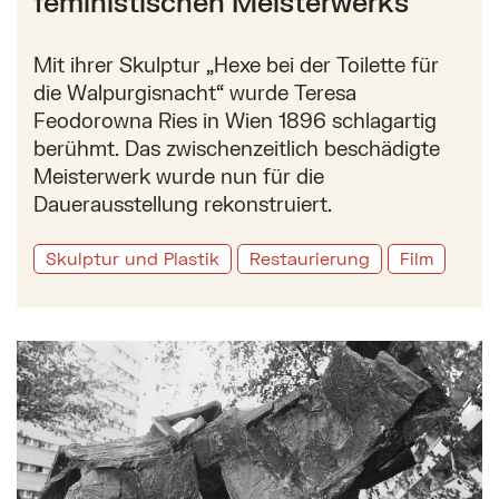
feministischen Meisterwerks
Mit ihrer Skulptur „Hexe bei der Toilette für
die Walpurgisnacht“ wurde Teresa
Feodorowna Ries in Wien 1896 schlagartig
berühmt. Das zwischenzeitlich beschädigte
Meisterwerk wurde nun für die
Dauerausstellung rekonstruiert.
Skulptur und Plastik
Restaurierung
Film
Mehr zu: Zum 100. Geburtstag von Oswald Stimm