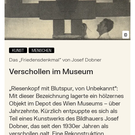
©
Bil
KUNST
MENSCHEN
Das „Friedensdenkmal“ von Josef Dobner
Verschollen im Museum
„Riesenkopf mit Blutspur, von Unbekannt“:
Mit dieser Bezeichnung lagerte ein hölzernes
Objekt im Depot des Wien Museums – über
Jahrzehnte. Kürzlich entpuppte es sich als
Teil eines Kunstwerks des Bildhauers Josef
Dobner, das seit den 1930er Jahren als
verschollen galt. Eine Rekonstruktion.