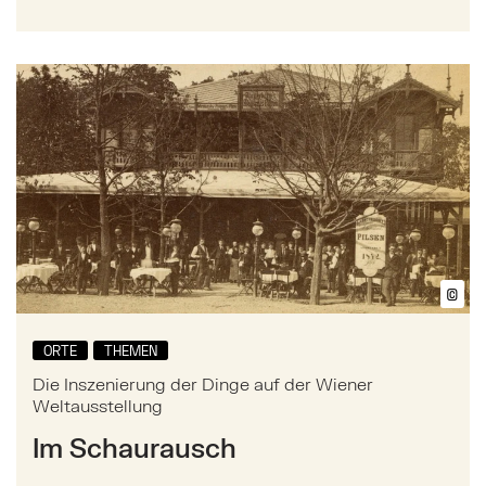
Mehr zu: Die Inszenierung der Dinge auf der Wiener 
©
Bil
ORTE
THEMEN
Die Inszenierung der Dinge auf der Wiener
Weltausstellung
Im Schaurausch