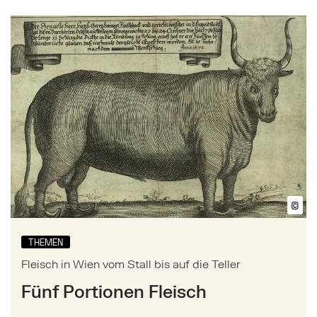
Mehr zu: Fleisch in Wien vom Stall bis auf die Teller
©
Bil
THEMEN
Fleisch in Wien vom Stall bis auf die Teller
Fünf Portionen Fleisch