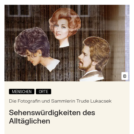
Mehr zu: Die Fotografin und Sammlerin Trude Lukac
©
Bil
MENSCHEN
ORTE
Die Fotografin und Sammlerin Trude Lukacsek
Sehenswürdigkeiten des
Alltäglichen