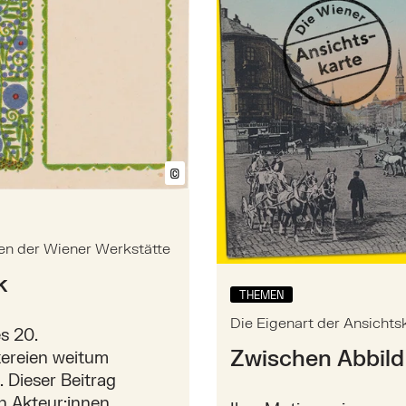
©
Bildtext anzeigen/ausblenden
en der Wiener Werkstätte
k
THEMEN
Die Eigenart der Ansichts
s 20.
Zwischen Abbild
kereien weitum
 Dieser Beitrag
n Akteur:innen