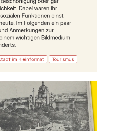
r Beschönigung oder gar
ichkeit. Dabei waren ihr
 sozialen Funktionen einst
s heute. Im Folgenden ein paar
und Anmerkungen zur
e, einem wichtigen Bildmedium
nderts.
tadt im Kleinformat
Tourismus
als soziales Medium um 1900