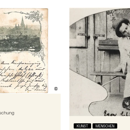
icher Überraschung
Mehr zu: Aus den Nachlas
©
Bildtext anzeigen/ausblenden
aschung
KUNST
MENSCHEN