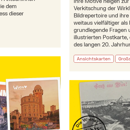
Ihre Motive neigen zu
wie dem
Verkitschung der Wirkl
ess dieser
Bildrepertoire und ihre
weitaus vielfältiger al
grundlegende Fragen 
illustrierten Postkart
des langen 20. Jahrhu
stagram & Co
Ansichtskarten
Großs
Mehr zu: Ansichtskarten 