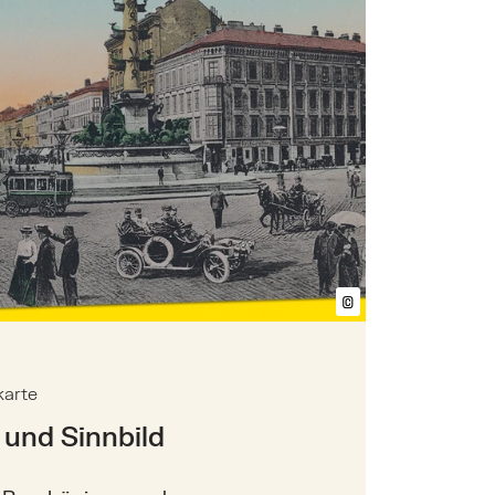
©
Bildtext anzeig
karte
 und Sinnbild