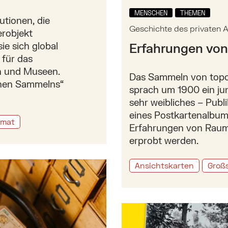
MENSCHEN
THEMEN
utionen, die
Geschichte des privaten
erobjekt
ie sich global
Erfahrungen vo
 für das
n und Museen.
Das Sammeln von topo
chen Sammelns“
sprach um 1900 ein jun
sehr weibliches – Pub
eines Postkartenalbum
rmat
Erfahrungen von Raum 
erprobt werden.
Ansichtskarten
Großs
Mehr zu: Fotopostkarten 