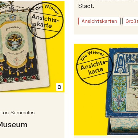
en Ansichtskarten-Sammelns
Stadt.
Ansichtskarten
Großs
Mehr zu: Geschichte des 
©
Bildtext anzeigen/ausblenden
karten-Sammelns
s Museum