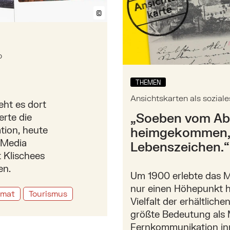
©
Bildtext anzeigen/ausblenden
o
THEMEN
Ansichtskarten als sozia
eht es dort
„Soeben vom Ab
erte die
tion, heute
heimgekommen, s
l Media
Lebenszeichen.“
t Klischees
en.
Um 1900 erlebte das M
nur einen Höhepunkt hi
rmat
Tourismus
Vielfalt der erhältlich
größte Bedeutung als
Fernkommunikation in