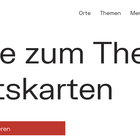
Orte
Themen
Me
ge zum T
tskarten
eren
nsichtskarten