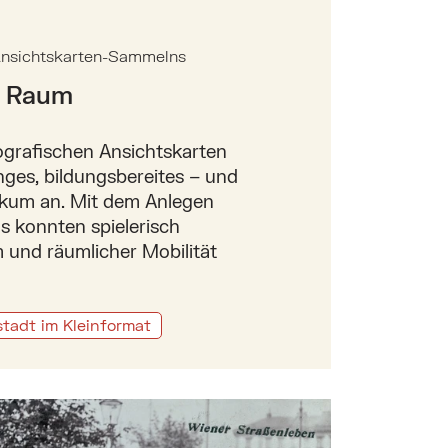
 Ansichtskarten-Sammelns
n Raum
grafischen Ansichtskarten
ges, bildungsbereites – und
likum an. Mit dem Anlegen
s konnten spielerisch
und räumlicher Mobilität
tadt im Kleinformat
„Wiener Straßenleben“