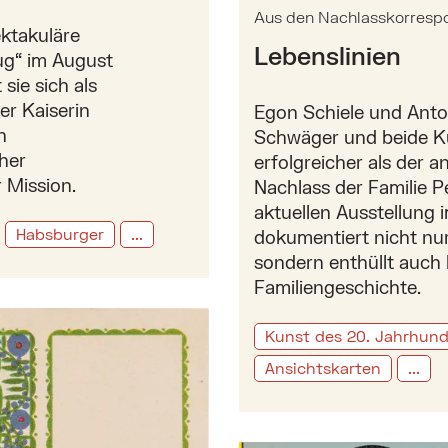
Aus den Nachlasskorrespo
ektakuläre
Lebenslinien
ug“ im August
sie sich als
er Kaiserin
Egon Schiele und Ant
n
Schwäger und beide Kü
her
erfolgreicher als der 
 Mission.
Nachlass der Familie P
aktuellen Ausstellung
Habsburger
...
dokumentiert nicht nu
sondern enthüllt auch 
Familiengeschichte.
er Postkarten der Wiener Werkstätte
Kunst des 20. Jahrhund
Ansichtskarten
...
Mehr zu: Die Eigenart der