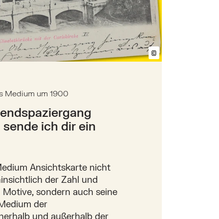
©
Bildtext anzeig
les Medium um 1900
endspaziergang
ende ich dir ein
edium Ansichtskarte nicht
nsichtlich der Zahl und
en Motive, sondern auch seine
 Medium der
nerhalb und außerhalb der