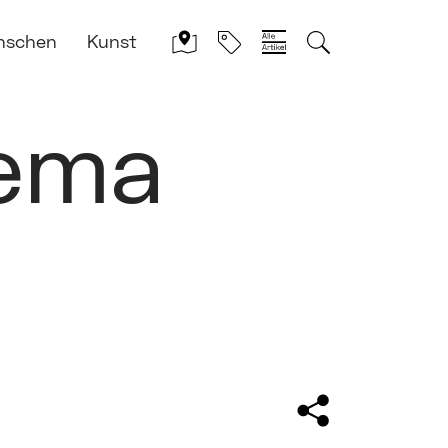
nschen
Kunst
hema