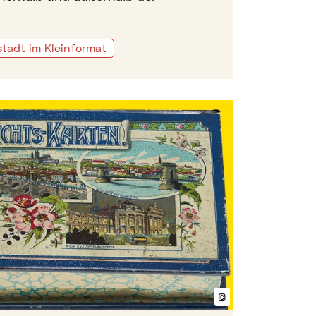
tadt im Kleinformat
privaten Ansichtskarten-Sammelns
©
Bildtext anzeig