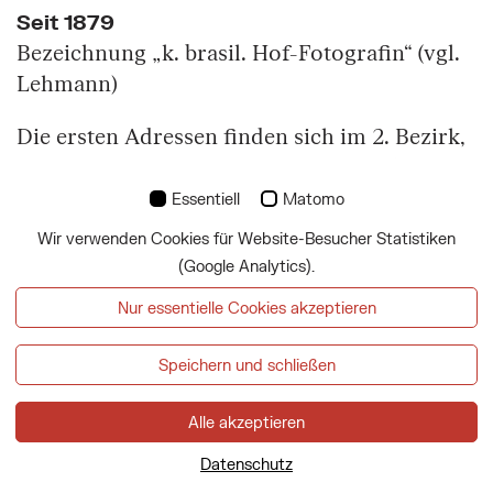
Seit 1879
Bezeichnung „k. brasil. Hof-Fotografin“ (vgl.
Lehmann)
Die ersten Adressen finden sich im 2. Bezirk,
vermutlich von Anfang an existierte das
Atelier in der Praterstraße 18 / Hôtel de
Essentiell
Matomo
l'Europe (= Leopoldstadt 527,
Wir verwenden Cookies für Website-Besucher Statistiken
Datei:Adressbuch Photographen.djvu –
(Google Analytics).
GenWiki (genealogy.net)
; Beispiele mit
Nur essentielle Cookies akzeptieren
datierter Vorderseite ab 1862), bis etwa 1865
gibt es stattdessen zwischenzeitlich auch die
Speichern und schließen
Adresse Große Mohrengasse 12 (Beispiele mit
datierter Vorderseite aus den Jahren 1864,
Alle akzeptieren
1865). Beispiele (im untersuchten Konvolut
Datenschutz
des WM) aus dem Jahr 1865 kommen sowohl