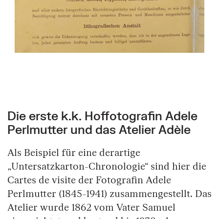
Die erste k.k. Hoffotografin Adele
Springe zum Anfang des Bilder Slider
Perlmutter und das Atelier Adèle
Als Beispiel für eine derartige
„Untersatzkarton-Chronologie“ sind hier die
Cartes de visite der Fotografin Adele
Perlmutter (1845-1941) zusammengestellt. Das
Atelier wurde 1862 vom Vater Samuel