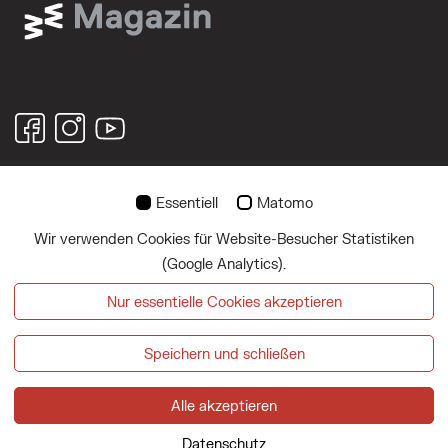
Essentiell
Matomo
© 2026
Wir verwenden Cookies für Website-Besucher Statistiken
Über uns
(Google Analytics).
Impressum
Nur essentielle Cookies akzeptieren
Datenschutz
Speichern und schließen
Magazin abonnieren
Alle akzeptieren
Datenschutz