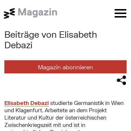
Springe zu:
Butt
Beiträge von Elisabeth
Website Suche (Nach dem Absende
Suche nach:
Suchformular absenden
Ordnen
→
nach:
Alphabetisch
Neueste
Debazi
Aberglaube
Ansichtskarten
Antisemitismus
Sie befinden sich hier:
Arbeit
Architektur
Archäologie
Magazin abonnieren
Wien Museum / Magazin
Beiträge von Elisabeth Debazi
Aufklärung
Austrofaschismus
Barock
Bezirke
Biedermeier
Biografie
Corona
Depot
Design
Digitales Museum
Donau
Hauptinhalt
Drogen
Erinnerung
Essen und trinken
Elisabeth Debazi
studierte Germanistik in Wien
und Klagenfurt. Arbeitete an dem Projekt
Exil
Feste
Film
Flucht
Literatur und Kultur der österreichischen
behind the scenes
...
Zwischenkriegszeit mit und ist in