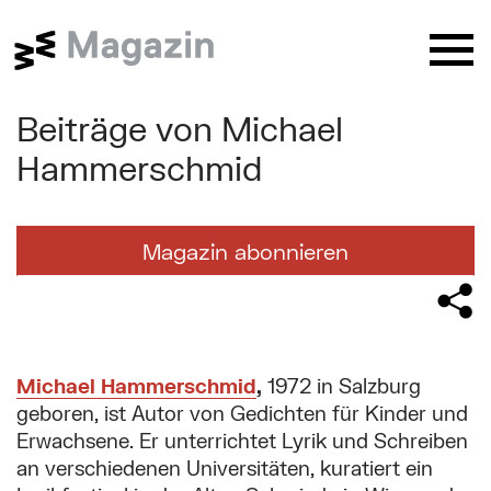
Springe zu:
Butt
Beiträge von Michael
Website Suche (Nach dem Absende
Suche nach:
Suchformular absenden
Ordnen
→
nach:
Alphabetisch
Neueste
Hammerschmid
Aberglaube
Ansichtskarten
Antisemitismus
Sie befinden sich hier:
Arbeit
Architektur
Archäologie
Magazin abonnieren
Wien Museum / Magazin
Beiträge von Michael Hammers
Aufklärung
Austrofaschismus
Barock
Bezirke
Biedermeier
Biografie
Corona
Depot
Design
Digitales Museum
Donau
Hauptinhalt
Drogen
Erinnerung
Essen und trinken
Michael Hammerschmid
,
1972 in Salzburg
geboren, ist Autor von Gedichten für Kinder und
Exil
Feste
Film
Flucht
Erwachsene. Er unterrichtet Lyrik und Schreiben
behind the scenes
...
an verschiedenen Universitäten, kuratiert ein