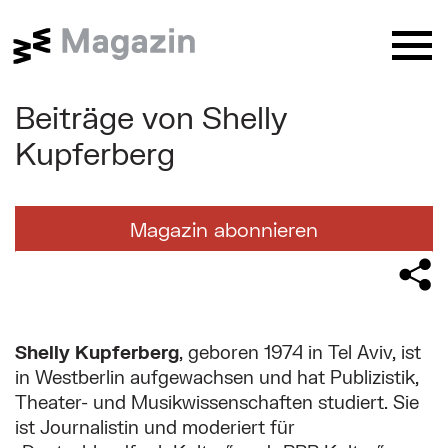
Springe zu:
Butt
Beiträge von Shelly
Website Suche (Nach dem Absende
Suche nach:
Suchformular absenden
Ordnen
→
nach:
Alphabetisch
Neueste
Kupferberg
Aberglaube
Ansichtskarten
Antisemitismus
Sie befinden sich hier:
Arbeit
Architektur
Archäologie
Magazin abonnieren
Wien Museum / Magazin
Beiträge von Shelly Kupferberg
Aufklärung
Austrofaschismus
Barock
Bezirke
Biedermeier
Biografie
Corona
Depot
Design
Digitales Museum
Donau
Hauptinhalt
Drogen
Erinnerung
Essen und trinken
Shelly Kupferberg
, geboren 1974 in Tel Aviv, ist
in Westberlin aufgewachsen und hat Publizistik,
Exil
Feste
Film
Flucht
Theater- und Musikwissenschaften studiert. Sie
behind the scenes
...
ist Journalistin und moderiert für