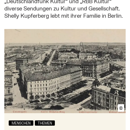
„Deutschlandfunk Kultur“ und „RBB Kultur“
diverse Sendungen zu Kultur und Gesellschaft.
Shelly Kupferberg lebt mit ihrer Familie in Berlin.
Mehr zu: Shelly Kupferbergs biografische Annäherung
©
Bil
MENSCHEN
THEMEN