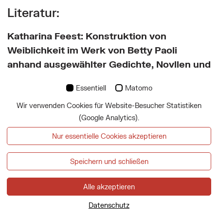
Literatur:
Katharina Feest: Konstruktion von
Weiblichkeit im Werk von Betty Paoli
anhand ausgewählter Gedichte, Novllen und
Artikel
. Masterarbeit, Karl Franzens
Essentiell
Matomo
Universität Graz, 2015,
https://unipub.uni-
graz.at/obvugrhs/content/titleinfo/848002/ful
Wir verwenden Cookies für Website-Besucher Statistiken
(Google Analytics).
Margret Friedrich: Die „Frauenfrage".
Nur essentielle Cookies akzeptieren
Weibliche Bildung und Erwerbsarbeit
, in:
Kos, Wolfgang; Gleis, Ralph: Experiment
Speichern und schließen
Metropole 1873: Wien und die
Weltausstellung. Wien: Czernin, 2014, S. 222-
Alle akzeptieren
229.
Datenschutz