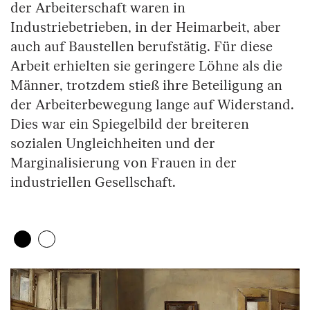
der Arbeiterschaft waren in
Industriebetrieben, in der Heimarbeit, aber
auch auf Baustellen berufstätig. Für diese
Arbeit erhielten sie geringere Löhne als die
Männer, trotzdem stieß ihre Beteiligung an
der Arbeiterbewegung lange auf Widerstand.
Dies war ein Spiegelbild der breiteren
sozialen Ungleichheiten und der
Marginalisierung von Frauen in der
industriellen Gesellschaft.
Zeige 1. Element
(Aktuelles Element)
Zeige 2. Element
Überspringe den Bilder Slider