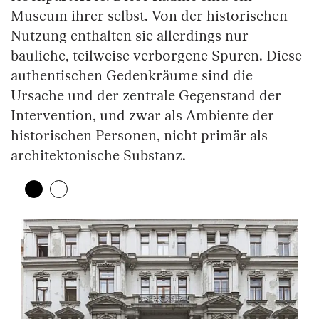
Museum ihrer selbst. Von der historischen
Nutzung enthalten sie allerdings nur
bauliche, teilweise verborgene Spuren. Diese
authentischen Gedenkräume sind die
Ursache und der zentrale Gegenstand der
Intervention, und zwar als Ambiente der
historischen Personen, nicht primär als
architektonische Substanz.
Zeige 1. Element
(Aktuelles Element)
Zeige 2. Element
Überspringe den Bilder Slider