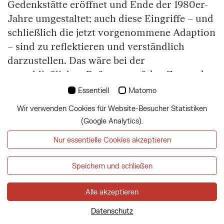
Gedenkstätte eröffnet und Ende der 1980er-
Jahre umgestaltet; auch diese Eingriffe – und
schließlich die jetzt vorgenommene Adaption
– sind zu reflektieren und verständlich
darzustellen. Das wäre bei der
ausschließlichen Referenz auf den Zustand
von 1938 nicht möglich.
Essentiell
Matomo
Wir verwenden Cookies für Website-Besucher Statistiken
Die Quellen für diese Information sind neben
(Google Analytics).
der Literatur (Beschreibungen, Briefe), die
von der wissenschaftlichen Leitung des
Nur essentielle Cookies akzeptieren
Museums, Daniela Finzi, gesammelt wurde,
Speichern und schließen
restauratorischen Befundungen von Wand-,
Decken- und Bodenflächen von Hans
Alle akzeptieren
Hoffmann und aktuell vom Team Riff OG,
schließlich in Verbindung damit Foto- und
Datenschutz