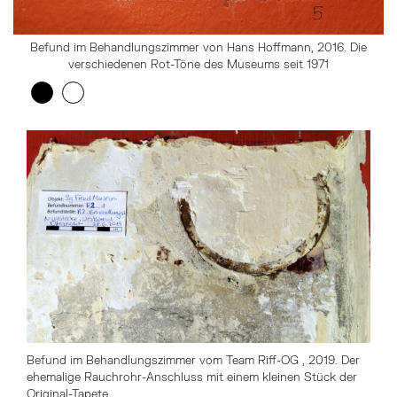
Befund im Behandlungszimmer von Hans Hoffmann, 2016. Die
verschiedenen Rot-Töne des Museums seit 1971
Zeige 1. Element
(Aktuelles Element)
Zeige 2. Element
Überspringe den Bilder Slider
Befund im Behandlungszimmer vom Team Riff-OG , 2019. Der
ehemalige Rauchrohr-Anschluss mit einem kleinen Stück der
Original-Tapete