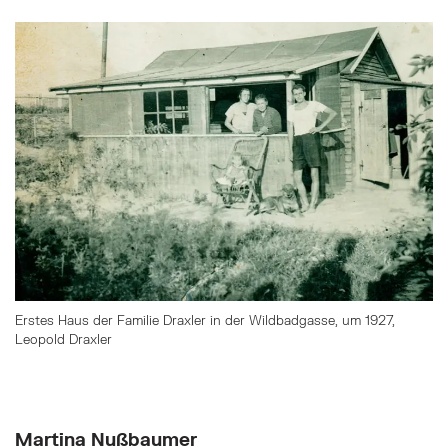
Überspringe den Bilder Slider
Erstes Haus der Familie Draxler in der Wildbadgasse, um 1927,
Leopold Draxler
Springe zum Anfang des Bilder Slider
Martina Nußbaumer