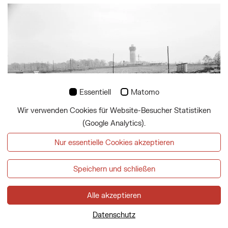
Essentiell
Matomo
Wir verwenden Cookies für Website-Besucher Statistiken
(Google Analytics).
Nur essentielle Cookies akzeptieren
Bauarbeiten am Bruckhaufen für die WIG 64, 1962, Fotostudio
Speichern und schließen
Karoly/ ÖNB-Bildarchiv / picturedesk.com
Alle akzeptieren
Martina Nußbaumer
Datenschutz
Inwieweit war die WIG 64 auch als Arbeitsort