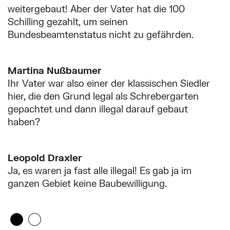
weitergebaut! Aber der Vater hat die 100
Schilling gezahlt, um seinen
Bundesbeamtenstatus nicht zu gefährden.
Martina Nußbaumer
Ihr Vater war also einer der klassischen Siedler
hier, die den Grund legal als Schrebergarten
gepachtet und dann illegal darauf gebaut
haben?
Leopold Draxler
Ja, es waren ja fast alle illegal! Es gab ja im
ganzen Gebiet keine Baubewilligung.
Zeige 1. Element
(Aktuelles Element)
Zeige 2. Element