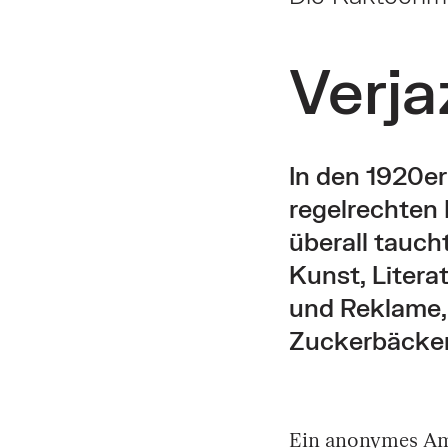
Verja
In den 1920e
regelrechten 
überall taucht
Kunst, Litera
und Reklame, 
Zuckerbäcker
Ein anonymes Am