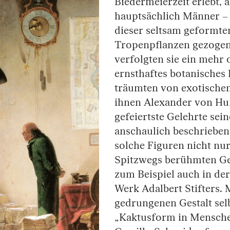
Biedermeierzeit erlebt, al
hauptsächlich Männer –
dieser seltsam geformt
Tropenpflanzen gezogen 
verfolgten sie ein mehr
ernsthaftes botanisches 
träumten von exotischen
ihnen Alexander von Hu
gefeiertste Gelehrte sein
anschaulich beschrieben 
solche Figuren nicht nur
Spitzwegs berühmten G
zum Beispiel auch in de
Werk Adalbert Stifters. 
gedrungenen Gestalt selb
„Kaktusform in Menschen