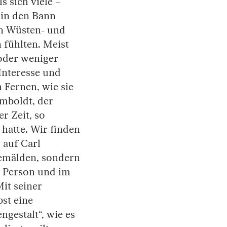
s sich viele –
 in den Bann
en Wüsten- und
fühlten. Meist
 oder weniger
Interesse und
 Fernen, wie sie
mboldt, der
er Zeit, so
hatte. Wir finden
 auf Carl
emälden, sondern
r Person und im
Mit seiner
st eine
gestalt“, wie es