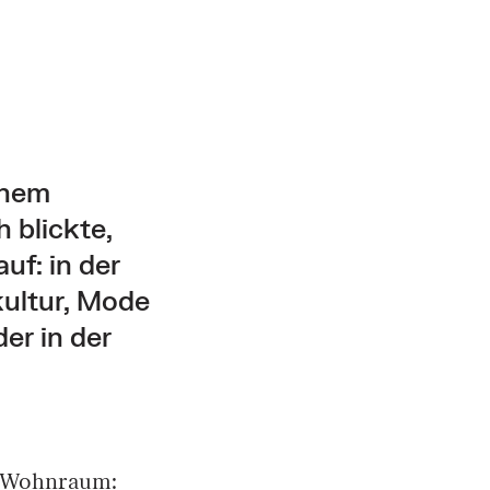
inem
 blickte,
uf: in der
kultur, Mode
er in der
m Wohnraum: