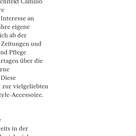
chitekt Camillo
re
Interesse an
ihre eigene
ich ab der
n Zeitungen und
nd Pflege
rtagen über die
rne
 Diese
zur vielgeliebten
tyle-Accessoire.
e
its in der