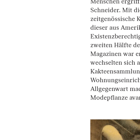
Menschen ergriffe
Schneider. Mit di
zeitgenössische 
dieser aus Ameri
Existenzberechti
zweiten Hälfte d
Magazinen war er
wechselten sich 
Kakteensammlung
Wohnungseinricht
Allgegenwart mach
Modepflanze avanc