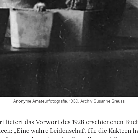
Anonyme Amateurfotografie, 1930, Archiv Susanne Breuss
rt liefert das Vorwort des 1928 erschienenen Buc
een: „Eine wahre Leidenschaft für die Kakteen ha