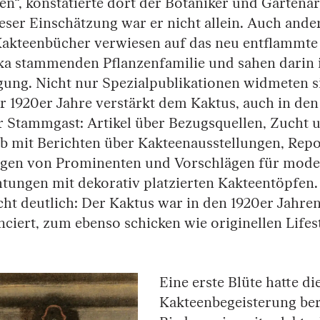
n“, konstatierte dort der Botaniker und Gartenar
eser Einschätzung war er nicht allein. Auch ande
Kakteenbücher verwiesen auf das neu entflammte 
ka stammenden Pflanzenfamilie und sahen darin 
gung. Nicht nur Spezialpublikationen widmeten s
er 1920er Jahre verstärkt dem Kaktus, auch in de
 Stammgast: Artikel über Bezugsquellen, Zucht u
ab mit Berichten über Kakteenausstellungen, Repo
en von Prominenten und Vorschlägen für mode
ungen mit dekorativ platzierten Kakteentöpfen.
t deutlich: Der Kaktus war in den 1920er Jahren 
iert, zum ebenso schicken wie originellen Lifes
Eine erste Blüte hatte di
Kakteenbegeisterung bere