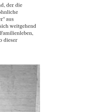
d, der die
öhnliche
r“ aus
sich weitgehend
Familienleben,
o dieser