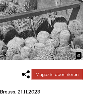
©
Bildtext anzeig
Magazin abonnieren
Breuss, 21.11.2023