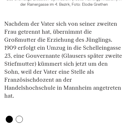
der Rainergasse im 4. Bezirk, Foto: Elodie Grethen
Nachdem der Vater sich von seiner zweiten
Frau getrennt hat, übernimmt die
Großmutter die Erziehung des Jünglings.
1909 erfolgt ein Umzug in die Schelleingasse
23, eine Gouvernante (Glausers später zweite
Stiefmutter) kümmert sich jetzt um den
Sohn, weil der Vater eine Stelle als
Französischdozent an der
Handelshochschule in Mannheim angetreten
hat.
Zeige 1. Element
(Aktuelles Element)
Zeige 2. Element