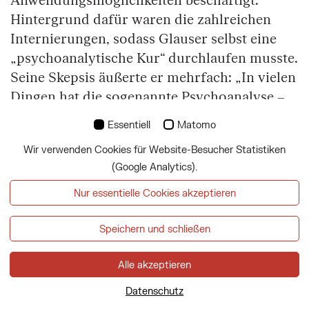
Anwendungsmöglichkeiten beschäftigt.
Hintergrund dafür waren die zahlreichen
Internierungen, sodass Glauser selbst eine
„psychoanalytische Kur“ durchlaufen musste.
Seine Skepsis äußerte er mehrfach: „In vielen
Dingen hat die sogenannte Psychoanalyse –
jene Kur, von der ich erzählt habe – falsche,
Essentiell
Matomo
überspannte Theorien aufgebaut.“ („Damals
Wir verwenden Cookies für Website-Besucher Statistiken
in Wien“) In der Literatur Glausers finden
(Google Analytics).
sich jedenfalls immer wieder Referenzen auf
die psychoanalytische Methodik der freien
Nur essentielle Cookies akzeptieren
Assoziation.
Speichern und schließen
Aufgrund seiner eigenen Erfahrungen hat
Alle akzeptieren
sich Glauser auch für fortschrittliche
Datenschutz
pädagogische Konzepte interessiert: Das