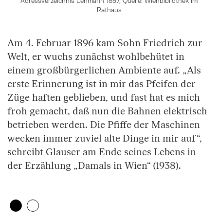
Adressverzeichnis Lehmann 1897, Quelle: Wienbibliothek im
Rathaus
Am 4. Februar 1896 kam Sohn Friedrich zur
Welt, er wuchs zunächst wohlbehütet in
einem großbürgerlichen Ambiente auf. „Als
erste Erinnerung ist in mir das Pfeifen der
Züge haften geblieben, und fast hat es mich
froh gemacht, daß nun die Bahnen elektrisch
betrieben werden. Die Pfiffe der Maschinen
wecken immer zuviel alte Dinge in mir auf“,
schreibt Glauser am Ende seines Lebens in
der Erzählung „Damals in Wien“ (1938).
Zeige 1. Element
(Aktuelles Element)
Zeige 2. Element