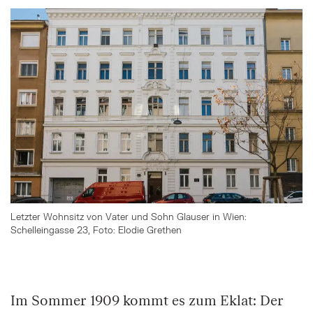
Überspringe den Bilder Slider
Letzter Wohnsitz von Vater und Sohn Glauser in Wien:
Schelleingasse 23, Foto: Elodie Grethen
Springe zum Anfang des Bilder Slider
Im Sommer 1909 kommt es zum Eklat: Der