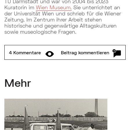
TU Darmstadt und war von 2004 bis 2023
Kuratorin im
Wien Museum.
Sie unterrichtet an
der Universität Wien und schrieb für die Wiener
Zeitung. Im Zentrum ihrer Arbeit stehen
historische und gegenwärtige Alltagskulturen
sowie museologische Fragen.
4 Kommentare
Formular und Kommentare ein-/ausklappen
Beitrag kommentieren
Mehr
Mehr zu: Impressionen von der Großbaustelle Donau