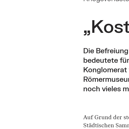
„Kost
Die Befreiung
bedeutete fü
Konglomerat v
Römermuseum
noch vieles 
Auf Grund der st
Städtischen Samm