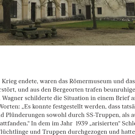
er Krieg endete, waren das Römermuseum und da
erstört, und aus den Bergeorten trafen beunruhi
l Wagner schilderte die Situation in einem Brief a
orten: „Es konnte festgestellt werden, dass tatsä
d Plünderungen sowohl durch SS-Truppen, als a
ttfanden.“ In dem im Jahr 1939 „arisierten“ Sch
Flüchtlinge und Truppen durchgezogen und hatt