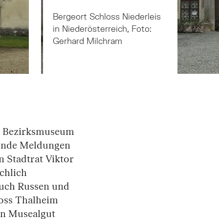
Bergeort Pfarrhof Pulkau in
Niederösterreich, Foto:
Gerhard Milchram
s Bezirksmuseum
gende Meldungen
n Stadtrat Viktor
chlich
uch Russen und
loss Thalheim
en Musealgut