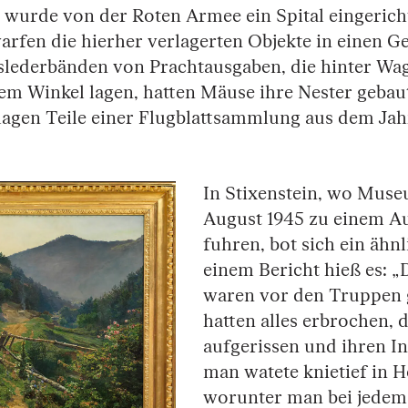
r wurde von der Roten Armee ein Spital eingerich
arfen die hierher verlagerten Objekte in einen G
lederbänden von Prachtausgaben, die hinter Wa
nem Winkel lagen, hatten Mäuse ihre Nester geba
agen Teile einer Flugblattsammlung aus dem Jah
In Stixenstein, wo Muse
August 1945 zu einem A
fuhren, bot sich ein ähnl
einem Bericht hieß es: 
waren vor den Truppen g
hatten alles erbrochen, d
aufgerissen und ihren In
man watete knietief in H
worunter man bei jedem 