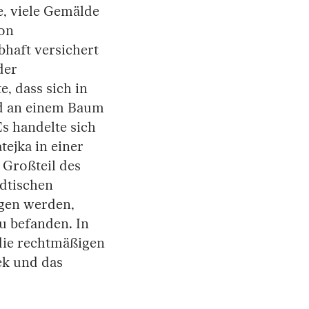
te, viele Gemälde
von
bhaft versichert
der
e, dass sich in
d an einem Baum
s handelte sich
tejka in einer
 Großteil des
ädtischen
gen werden,
au befanden. In
die rechtmäßigen
ek und das