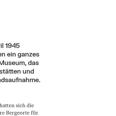
il 1945
en ein ganzes
e Museum, das
tätten und
andsaufnahme.
atten sich die
re Bergeorte für