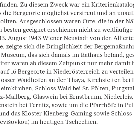
finden. Zu diesem Zweck war ein Kriterienkatalog
ss die Bergeorte möglichst verstreut und an unauf
sollten. Ausgeschlossen waren Orte, die in der Nä
 besten geeignet erschienen nicht zu weitläufige 
13. August 1943 Wiener Neustadt von den Allierte
e, zeigte sich die Dringlichkeit der Bergemaßna
 Museum, das sich damals im Rathaus befand, ge
er waren ab diesem Zeitpunkt nur mehr damit be
f 16 Bergeorte in Niederösterreich zu verteilen.
lösser Waidhofen an der Thaya, Kirchstetten bei 
imkirchen, Schloss Wald bei St. Pölten, Purgsta
z-Mailberg, Glaswein bei Ernstbrunn, Niederleis,
nstein bei Ternitz, sowie um die Pfarrhöfe in Pu
und das Kloster Kienberg-Gaming sowie Schloss
evišovkou) im heutigen Tschechien.