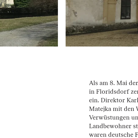
Springe zum Anfang des Bilder Slider
Als am 8. Mai d
in Floridsdorf z
ein. Direktor Kar
Matejka mit den W
Verwüstungen un
Landbewohner sta
waren deutsche 