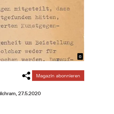
©
Bildtext anzeig
Magazin abonnieren
lchram, 27.5.2020