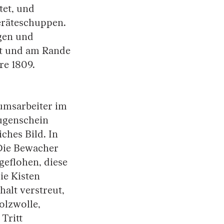
tet, und
eräteschuppen.
gen und
ut und am Rande
re 1809.
umsarbeiter im
ugenschein
iches Bild. In
„Die Bewacher
eflohen, diese
ie Kisten
halt verstreut,
olzwolle,
Tritt