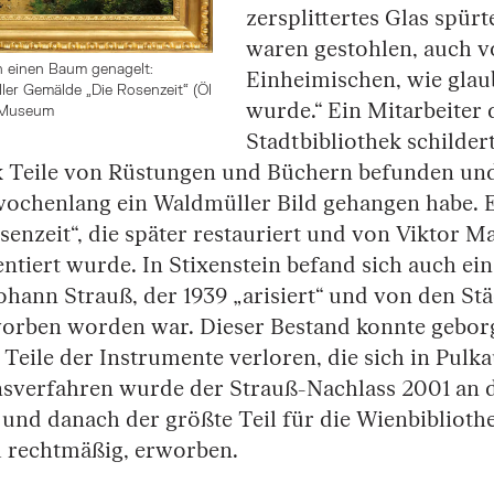
zersplittertes Glas spür
waren gestohlen, auch 
n einen Baum genagelt:
Einheimischen, wie glau
er Gemälde „Die Rosenzeit“ (Öl
wurde.“ Ein Mitarbeiter 
n Museum
Stadtbibliothek schildert
 Teile von Rüstungen und Büchern befunden un
ochenlang ein Waldmüller Bild gehangen habe. E
enzeit“, die später restauriert und von Viktor Ma
ntiert wurde. In Stixenstein befand sich auch ein
hann Strauß, der 1939 „arisiert“ und von den St
rben worden war. Dieser Bestand konnte gebor
 Teile der Instrumente verloren, die sich in Pulk
nsverfahren wurde der Strauß-Nachlass 2001 an 
 und danach der größte Teil für die Wienbiblioth
 rechtmäßig, erworben.