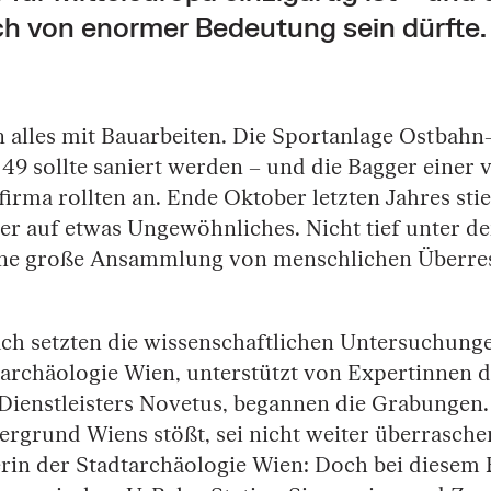
ch von enormer Bedeutung sein dürfte.
 alles mit Bauarbeiten. Die Sportanlage Ostbahn-
49 sollte saniert werden – und die Bagger einer 
irma rollten an. Ende Oktober letzten Jahres sti
ber auf etwas Ungewöhnliches. Nicht tief unter d
ine große Ansammlung von menschlichen Überres
ch setzten die wissenschaftlichen Untersuchunge
tarchäologie Wien, unterstützt von Expertinnen d
Dienstleisters Novetus, begannen die Grabungen
rgrund Wiens stößt, sei nicht weiter überraschen
erin der Stadtarchäologie Wien: Doch bei diesem