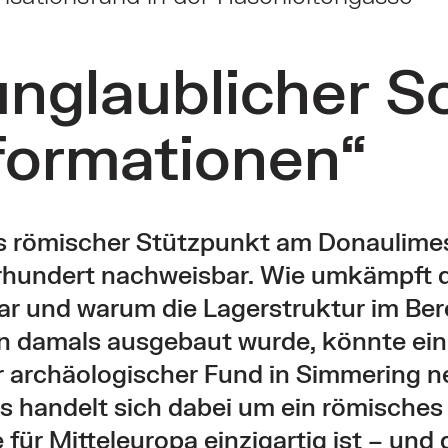
unglaublicher S
formationen“
s römischer Stützpunkt am Donaulimes
hrhundert nachweisbar. Wie umkämpft d
ar und warum die Lagerstruktur im Ber
n damals ausgebaut wurde, könnte ein
r archäologischer Fund in Simmering n
s handelt sich dabei um ein römische
für Mitteleuropa einzigartig ist – und