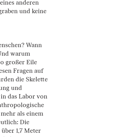
eines anderen
egraben und keine
Menschen? Wann
? Und warum
o großer Eile
esen Fragen auf
rden die Skelette
gung und
 in das Labor von
nthropologische
 mehr als einem
eutlich: Die
über 1,7 Meter