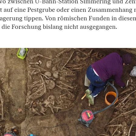
wo zwischen U-Bahn-Station Simmering und Zent
 auf eine Pestgrube oder einen Zusammenhang m
gerung tippen. Von römischen Funden in diesem
t die Forschung bislang nicht ausgegangen.