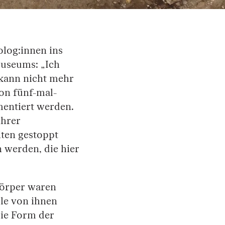
log:innen ins
Museums: „Ich
 kann nicht mehr
on fünf-mal-
mentiert werden.
ihrer
ten gestoppt
 werden, die hier
Körper waren
le von ihnen
die Form der