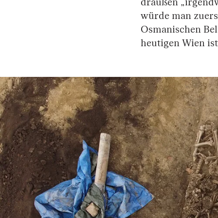
draußen „irgend
würde man zuerst
Osmanischen Bela
heutigen Wien is