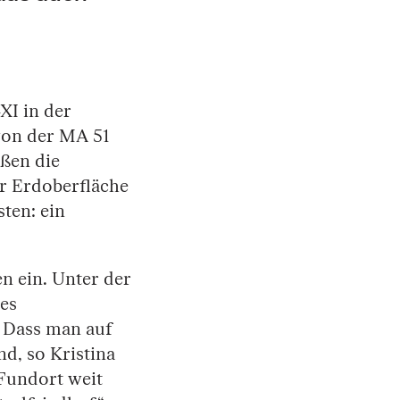
XI in der
von der MA 51
eßen die
er Erdoberfläche
ten: ein
n ein. Unter der
es
. Dass man auf
d, so Kristina
 Fundort weit