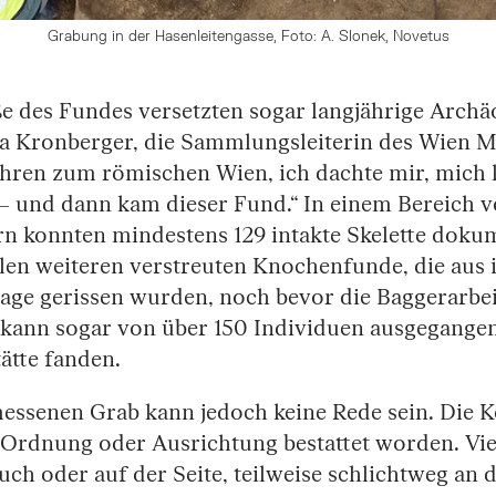
Grabung in der Hasenleitengasse, Foto: A. Slonek, Novetus
 des Fundes versetzten sogar langjährige Archäo
a Kronberger, die Sammlungsleiterin des Wien 
Jahren zum römischen Wien, ich dachte mir, mich
 – und dann kam dieser Fund.“ In einem Bereich v
rn konnten mindestens 129 intakte Skelette doku
len weiteren verstreuten Knochenfunde, die aus 
age gerissen wurden, noch bevor die Baggerarbei
kann sogar von über 150 Individuen ausgegangen
tätte fanden.
ssenen Grab kann jedoch keine Rede sein. Die 
Ordnung oder Ausrichtung bestattet worden. Vie
ch oder auf der Seite, teilweise schlichtweg an 