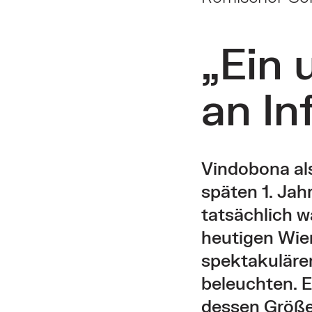
„Ein 
an In
Vindobona al
späten 1. Ja
tatsächlich w
heutigen Wie
spektakuläre
beleuchten. E
dessen Größe 