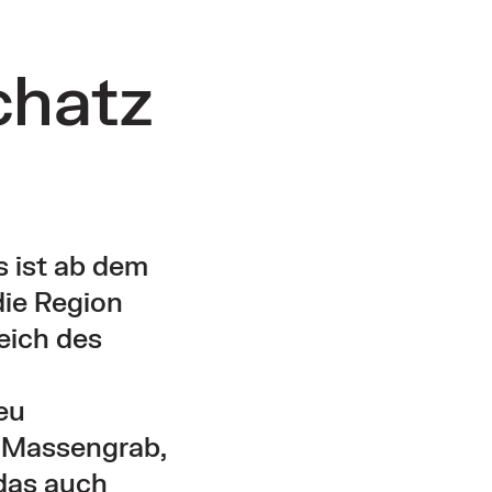
chatz
 ist ab dem
ie Region
eich des
eu
s Massengrab,
 das auch