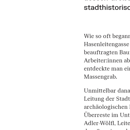
stadthistoris
Wie so oft begann
Hasenleitengasse 
beauftragten Bauf
Arbeiter:innen a
entdeckte man e
Massengrab.
Unmittelbar dana
Leitung der Stad
archäologischen 
Überreste im Unte
Adler-Wölfl, Leit