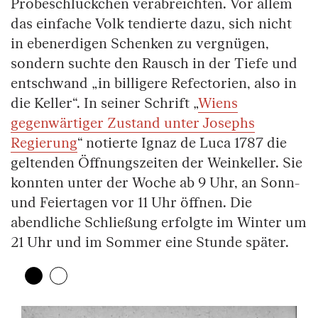
Probeschlückchen verabreichten. Vor allem
das einfache Volk tendierte dazu, sich nicht
in ebenerdigen Schenken zu vergnügen,
sondern suchte den Rausch in der Tiefe und
entschwand „in billigere Refectorien, also in
die Keller“. In seiner Schrift „
Wiens
gegenwärtiger Zustand unter Josephs
Regierung
“ notierte Ignaz de Luca 1787 die
geltenden Öffnungszeiten der Weinkeller. Sie
konnten unter der Woche ab 9 Uhr, an Sonn-
und Feiertagen vor 11 Uhr öffnen. Die
abendliche Schließung erfolgte im Winter um
21 Uhr und im Sommer eine Stunde später.
Zeige 1. Element
(Aktuelles Element)
Zeige 2. Element
Überspringe den Bilder Slider