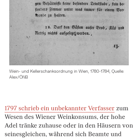
Wein- und Kellerschanksordnung in Wien, 1780-1784, Quelle:
Alex/ÖNB
Springe zum Anfang des Bilder Slider
1797 schrieb ein unbekannter Verfasser
zum
Wesen des Wiener Weinkonsums, der hohe
Adel tränke zuhause oder in den Häusern von
seinesgleichen, während sich Beamte und