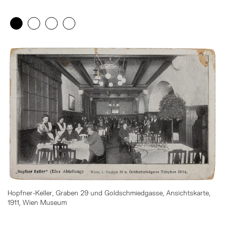
Zeige 1. Element
(Aktuelles Element)
Zeige 2. Element
Zeige 3. Element
Zeige 4. Element
Überspringe den Bilder Slider
Hopfner-Keller, Graben 29 und Goldschmiedgasse, Ansichtskarte,
1911, Wien Museum