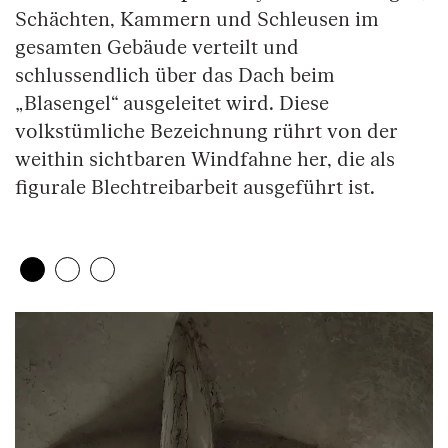
Schächten, Kammern und Schleusen im
gesamten Gebäude verteilt und
schlussendlich über das Dach beim
„Blasengel“ ausgeleitet wird. Diese
volkstümliche Bezeichnung rührt von der
weithin sichtbaren Windfahne her, die als
figurale Blechtreibarbeit ausgeführt ist.
Zeige 1. Element
(Aktuelles Element)
Zeige 2. Element
Zeige 3. Element
Überspringe den Bilder Slider