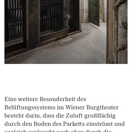
Springe zum Anfang des Bilder Slider
Eine weitere Besonderheit des
Belüftungssystems im Wiener Burgtheater
besteht darin, dass die Zuluft großflächig
durch den Boden des Parketts einströmt und