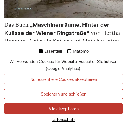
„Maschinenräume. Hinter der
Das Buch
Kulisse der Wiener Ringstraße“
von Hertha
Hurnaus, Gabriele Kaiser und Maik Novotny
zeigt jene faszinierenden technischen
Essentiell
Matomo
Innovationen und Einbauten, ohne die die
Wir verwenden Cookies für Website-Besucher Statistiken
Prachtbauten der Ringstraße – vom
(Google Analytics).
Burgtheater und Parlament über die
Nur essentielle Cookies akzeptieren
Hofmuseen bis zur Neuen Burg und zur
Staatsoper – nicht funktionieren würden
Speichern und schließen
bzw. funktioniert hätten. Ob Rohrpost,
Bühnentechnik oder Entlüftungsanlagen:
Alle akzeptieren
Hier manifestiert sich ingenieurstechnisches
Wissen auf der Höhe der Zeit. Die
Datenschutz