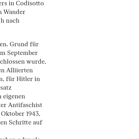
rs in Codisotto
en Wander
üh nach
ien. Grund für
 im September
eschlossen wurde,
n Alliierten
, für Hitler in
satz
h eigenen
er Antifaschist
 Oktober 1943,
en Schritte auf