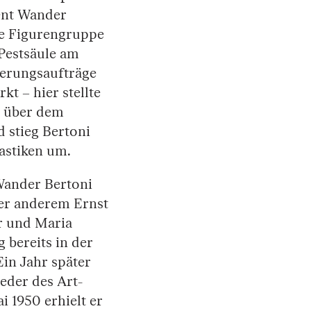
ent Wander
te Figurengruppe
 Pestsäule am
ierungsaufträge
 – hier stellte
r über dem
 stieg Bertoni
astiken um.
 Wander Bertoni
ter anderem Ernst
r und Maria
g bereits in der
in Jahr später
eder des Art-
 1950 erhielt er