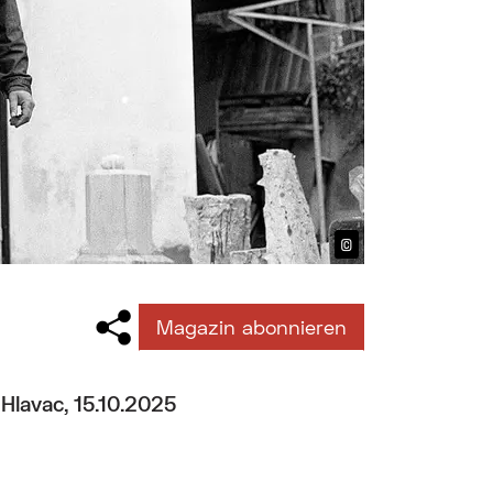
©
Bildtext anzeig
Magazin abonnieren
 Hlavac, 15.10.2025