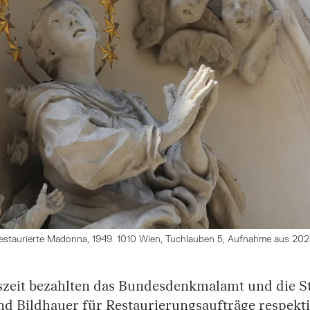
staurierte Madonna, 1949. 1010 Wien, Tuchlauben 5, Aufnahme aus 2025
szeit bezahlten das Bundesdenkmalamt und die S
d Bildhauer für Restaurierungsaufträge respekt