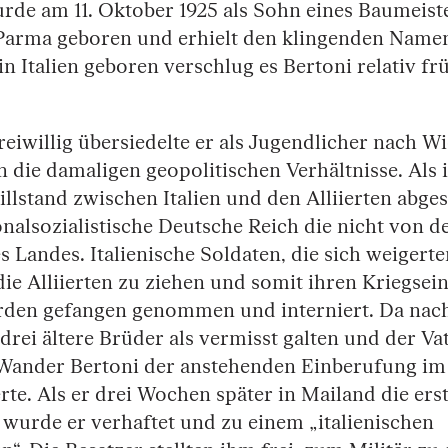
rde am 11. Oktober 1925 als Sohn eines Baumeiste
 Parma geboren und erhielt den klingenden Nam
n Italien geboren verschlug es Bertoni relativ fr
freiwillig übersiedelte er als Jugendlicher nach W
die damaligen geopolitischen Verhältnisse. Als
illstand zwischen Italien und den Alliierten abg
onalsozialistische Deutsche Reich die nicht von de
s Landes. Italienische Soldaten, die sich weigerten
ie Alliierten zu ziehen und somit ihren Kriegsein
rden gefangen genommen und interniert. Da nac
drei ältere Brüder als vermisst galten und der Vat
 Wander Bertoni der anstehenden Einberufung im
rte. Als er drei Wochen später in Mailand die erst
 wurde er verhaftet und zu einem „italienischen