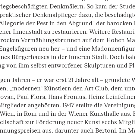
riegsbeschädigten Denkmälern. So kam der Stud
s praktischer Denkmalpfleger dazu, die beschädig
 Allegorie der Pest in den Abgrund“ der barocken
ener Innenstadt zu restaurieren. Weitere Restaur
rocken Vermählungsbrunnen auf dem Hohen Markt
r Engelsfiguren neu her – und eine Madonnenfigu
nes Bürgerhauses in der Inneren Stadt. Doch bald
ung von ihm selbst entworfener Skulpturen und Pl
gen Jahren – er war erst 21 Jahre alt – gründete
ten, „modernen“ Künstlern den Art Club, dem un
ovan, Paul Flora, Hans Fronius, Heinz Leinfellne
Mitglieder angehörten. 1947 stellte die Vereinigun
Wien, in Rom und in der Wiener Kunsthalle aus. E
ellschaft zur Förderung neuer Kunst sechs Mitgli
nnungspreisen aus, darunter auch Bertoni. Im Mai