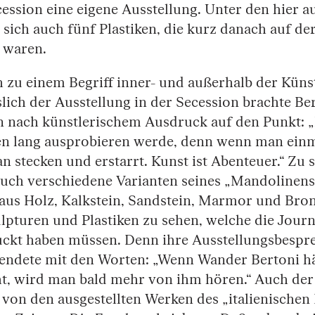
ession eine eigene Ausstellung. Unter den hier au
ich auch fünf Plastiken, die kurz danach auf der
 waren.
h zu einem Begriff inner- und außerhalb der Küns
ich der Ausstellung in der Secession brachte Ber
 nach künstlerischem Ausdruck auf den Punkt: „I
n lang ausprobieren werde, denn wenn man einm
an stecken und erstarrt. Kunst ist Abenteuer.“ Zu
auch verschiedene Varianten seines „Mandolinens
 aus Holz, Kalkstein, Sandstein, Marmor und Bro
pturen und Plastiken zu sehen, welche die Journ
uckt haben müssen. Denn ihre Ausstellungsbespr
endete mit den Worten: „Wenn Wander Bertoni häl
t, wird man bald mehr von ihm hören.“ Auch der 
von den ausgestellten Werken des „italienischen 