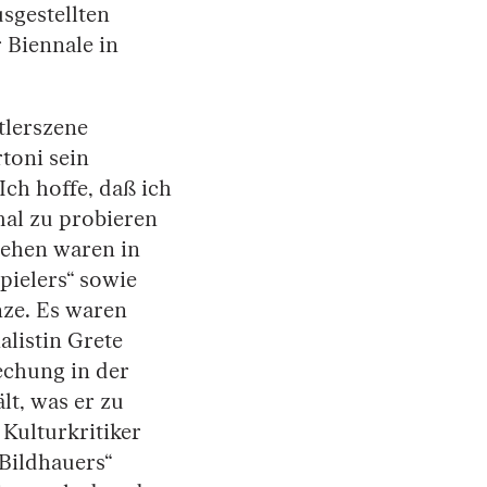
sgestellten
 Biennale in
tlerszene
toni sein
ch hoffe, daß ich
al zu probieren
 sehen waren in
pielers“ sowie
nze. Es waren
alistin Grete
echung in der
t, was er zu
Kulturkritiker
Bildhauers“