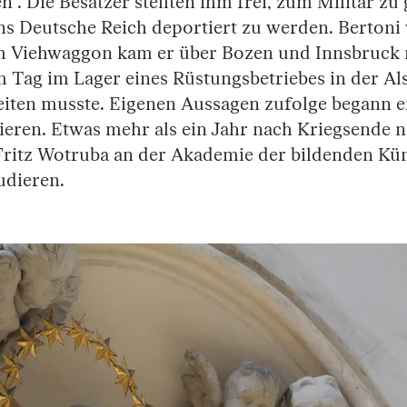
en“. Die Besatzer stellten ihm frei, zum Militär zu
ns Deutsche Reich deportiert zu werden. Bertoni 
em Viehwaggon kam er über Bozen und Innsbruck 
 Tag im Lager eines Rüstungsbetriebes in der Al
iten musste. Eigenen Aussagen zufolge begann er 
ieren. Etwas mehr als ein Jahr nach Kriegsende n
 Fritz Wotruba an der Akademie der bildenden Kü
udieren.