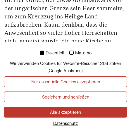
III. hier vorbei, der etwas donauabwärts vor
der ungarischen Grenze sein Heer sammelte,
um zum Kreuzzug ins Heilige Land
aufzubrechen. Kaum denkbar, dass die
Anwesenheit so vieler hoher Herrschaften
nicht genutzt wurde, die neue Kirche zu
weihen – auch wenn diese wohl noch nicht
Essentiell
Matomo
fertiggestellt war.
Wir verwenden Cookies für Website-Besucher Statistiken
Der Mauterner Tauschvertrag bildete das
(Google Analytics).
Ergebnis von Ausgleichsverhandlungen
Nur essentielle Cookies akzeptieren
zwischen dem Babenberger Markgrafen und
dem Passauer Bischof. Leopold IV. ordnete
Speichern und schließen
seine Eigenkirche St. Peter der Wiener Pfarre
unter und erhielt im Gegenzug wichtige
Alle akzeptieren
Besitzungen nahe der ehemaligen römischen
Datenschutz
Lagermauern, die einen weiteren Ausbau der