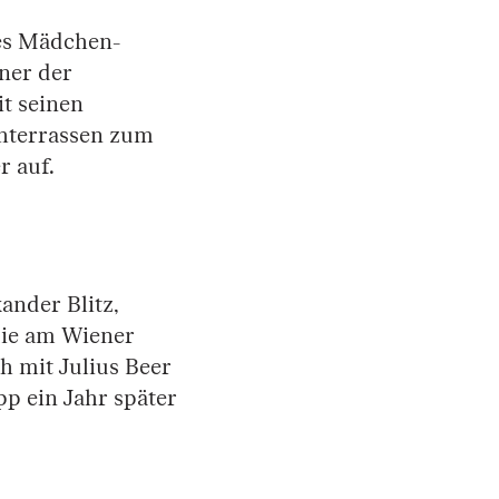
es Mädchen-
ner der
t seinen
chterrassen zum
r auf.
ander Blitz,
die am Wiener
h mit Julius Beer
p ein Jahr später