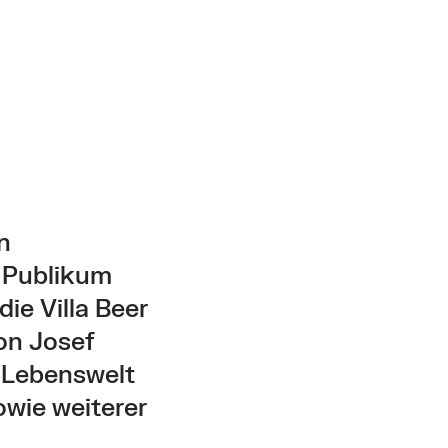
n
 Publikum
ie Villa Beer
on Josef
e Lebenswelt
owie weiterer