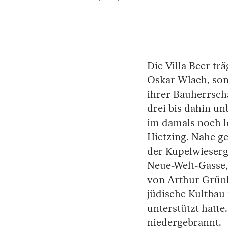
Springe zum Anfang des Bilder Slider
Die Villa Beer tr
Oskar Wlach, son
ihrer Bauherrscha
drei bis dahin u
im damals noch l
Hietzing. Nahe ge
der Kupelwieserg
Neue-Welt-Gasse, 
von Arthur Grünb
jüdische Kultbau
unterstützt hatt
niedergebrannt.