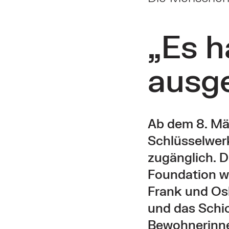
„Es h
ausg
Ab dem 8. März
Schlüsselwer
zugänglich. D
Foundation we
Frank und Osk
und das Schic
Bewohnerinn