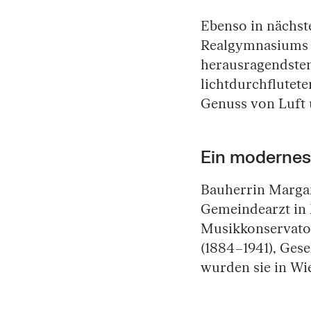
Ebenso in nächst
Realgymnasiums i
herausragendsten
lichtdurchflutet
Genuss von Luft u
Ein modernes
Bauherrin Margar
Gemeindearzt in 
Musikkonservatori
(1884–1941), Ges
wurden sie in Wie