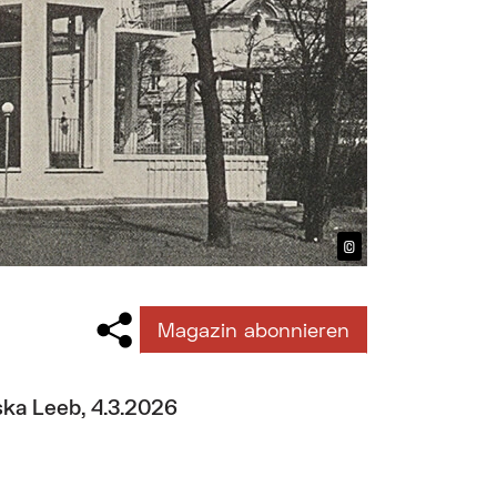
©
Bildtext anzeig
Magazin abonnieren
ska Leeb, 4.3.2026