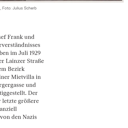
, Foto: Julius Scherb
osef Frank und
rverständnisses
ben im Juli 1929
er Lainzer Straße
em Bezirk
ner Mietvilla in
ergergasse und
iggestellt. Der
 letzte größere
anziell
von den Nazis