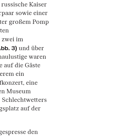
russische Kaiser
paar sowie einer
unter großem Pomp
eten
h zwei im
bb. 3)
und über
haulustige waren
 auf die Gäste
derem ein
fkonzert, eine
chen Museum
d Schlechtwetters
splatz auf der
agespresse den