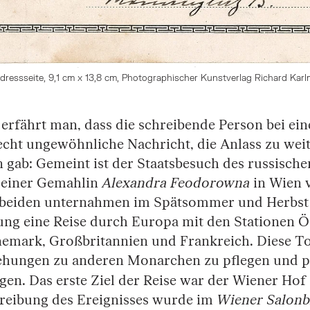
dressseite, 9,1 cm x 13,8 cm, Photographischer Kunstverlag Richard Karl
 erfährt man, dass die schreibende Person bei ei
recht ungewöhnliche Nachricht, die Anlass zu wei
gab: Gemeint ist der Staatsbesuch des russisch
einer Gemahlin
Alexandra Feodorowna
in Wien v
 beiden unternahmen im Spätsommer und Herbst 
ung eine Reise durch Europa mit den Stationen Ö
emark, Großbritannien und Frankreich. Diese To
ehungen zu anderen Monarchen zu pflegen und po
igen. Das erste Ziel der Reise war der Wiener Hof
chreibung des Ereignisses wurde im
Wiener Salonb