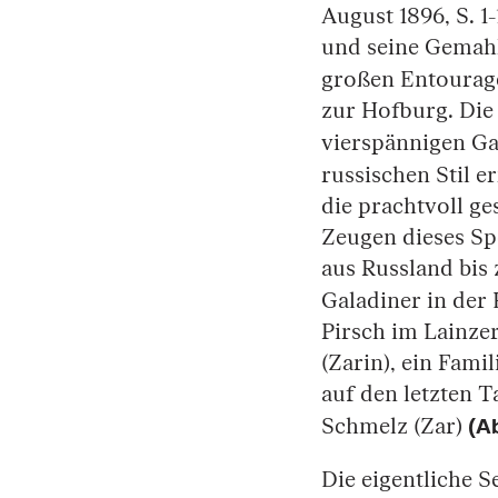
August 1896, S. 
und seine Gemahl
großen Entoura
zur Hofburg. Die 
vierspännigen Ga
russischen Stil 
die prachtvoll g
Zeugen dieses Sp
aus Russland bis
Galadiner in der
Pirsch im Lainze
(Zarin), ein Fami
auf den letzten 
(A
Schmelz (Zar)
Die eigentliche S