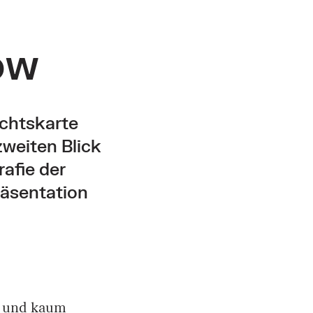
ow
ichtskarte
weiten Blick
rafie der
räsentation
n und kaum