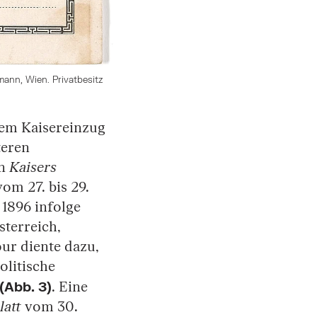
mann, Wien. Privatbesitz
nem Kaisereinzug
teren
en
Kaisers
om 27. bis 29.
1896 infolge
sterreich,
ur diente dazu,
litische
(Abb. 3)
. Eine
latt
vom 30.