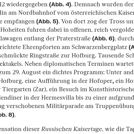
(Abb. 4)
1-12 wiedergegeben
. Demnach wurden der 
in am Nordbahnhof vom österreichischen Kaiser
(Abb. 5)
ge empfangen
. Von dort zog der Tross 
Hoheiten fuhren dabei in offenen, reich vergold
(Abb. 6)
lawagen entlang der Praterstraße
, durc
(A
errichtete Ehrenpforten am Schwarzenbergplatz
eschmückte Ringstraße zur Hofburg. Tausende Sc
ektakels. Neben diplomatischen Terminen wartete
 zum 29. August ein dichtes Programm: Unter an
,
 Hofburg, eine Aufführung in der Hofoper
ein Ho
r Tiergarten (Zar), ein Besuch im Kunsthistoris
liendiner in der Hermesvilla bis zu einer aufgrun
Tag verschobenen Militärparade am Truppenübung
bb. 8)
.
ensation dieser
Russischen Kaisertage
, wie die T