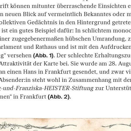
rift können mitunter überraschende Einsichten e
n neuen Blick auf vermeintlich Bekanntes oder 
kollektiven Gedächtnis in den Hintergrund getrete
 ist ein gutes Beispiel dafür: In schlichtem mon
einer zugegebenermaßen hübschen Umrandung, zei
arlament und Rathaus und ist mit den Aufdrucke
(Abb. 1)
ng“ versehen
. Der schlechte Erhaltungszu
Attraktivität der Karte bei. Sie wurde am 28. Aug
 an einen Hans in Frankfurt gesendet, und zwar v
 Absender:in steht wohl in Zusammenhang mit der
g-und-Franziska-HEISTER-Stiftung
zur Unterstü
(Abb. 2)
men“ in Frankfurt
.