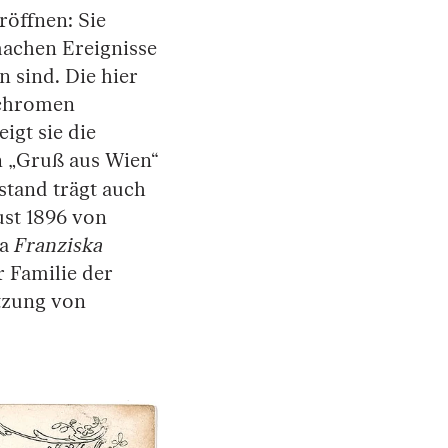
röffnen: Sie
machen Ereignisse
n sind. Die hier
ochromen
gt sie die
n „Gruß aus Wien“
stand trägt auch
ust 1896 von
ia
Franziska
 Familie der
tzung von