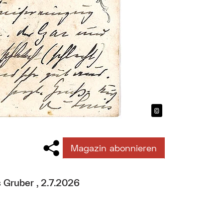
©
Bildtext anzeig
Magazin abonnieren
 Gruber , 2.7.2026