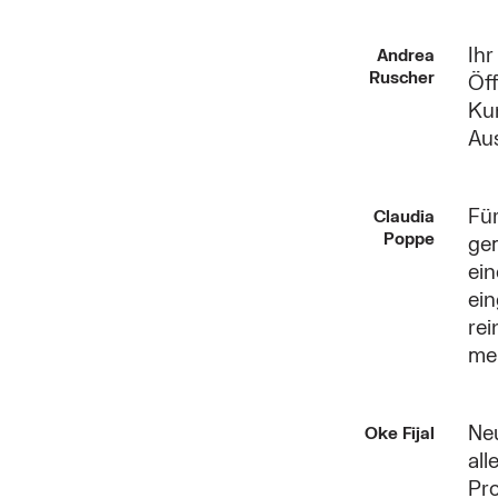
Ihr
Andrea
Ruscher
Öff
Kur
Au
Für
Claudia
Poppe
gem
ein
ein
rei
me
Neu
Oke Fijal
all
Pro