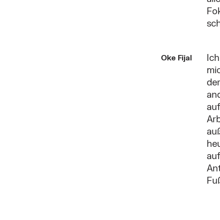
Fok
sch
Ich
Oke Fijal
mic
der
and
auf
Arb
auß
heu
au
Ant
Fu