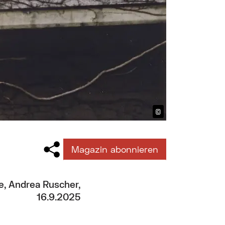
©
Bildtext anzeig
Magazin abonnieren
pe, Andrea Ruscher,
16.9.2025