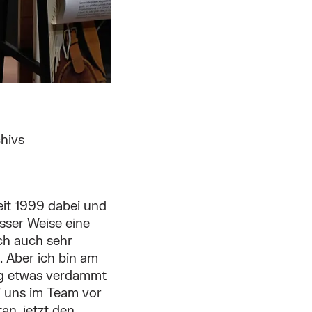
chivs
eit 1999 dabei und
isser Weise eine
ch auch sehr
. Aber ich bin am
ng etwas verdammt
i uns im Team vor
an, jetzt den