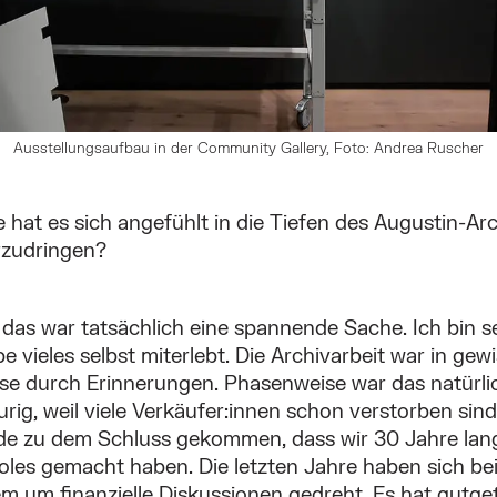
Ausstellungsaufbau in der Community Gallery, Foto: Andrea Ruscher
 hat es sich angefühlt in die Tiefen des Augustin-Ar
rzudringen?
 das war tatsächlich eine spannende Sache. Ich bin s
e vieles selbst miterlebt. Die Archivarbeit war in gew
ise durch Erinnerungen. Phasenweise war das natürli
urig, weil viele Verkäufer:innen schon verstorben sind
de zu dem Schluss gekommen, dass wir 30 Jahre la
les gemacht haben. Die letzten Jahre haben sich be
em um finanzielle Diskussionen gedreht. Es hat gutget