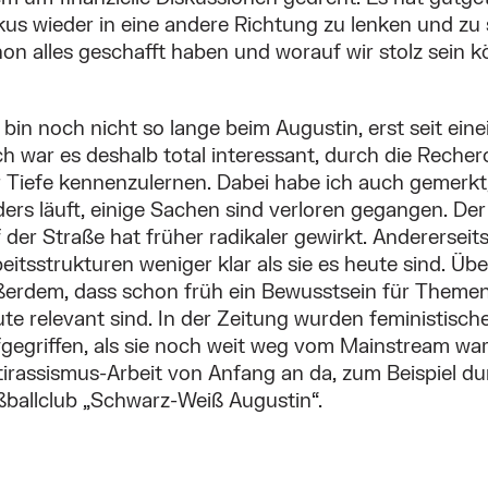
us wieder in eine andere Richtung zu lenken und zu 
on alles geschafft haben und worauf wir stolz sein 
 bin noch nicht so lange beim Augustin, erst seit ein
h war es deshalb total interessant, durch die Recher
 Tiefe kennenzulernen. Dabei habe ich auch gemerkt,
ers läuft, einige Sachen sind verloren gegangen. Der
 der Straße hat früher radikaler gewirkt. Andererseit
eitsstrukturen weniger klar als sie es heute sind. Üb
erdem, dass schon früh ein Bewusstsein für Themen 
te relevant sind. In der Zeitung wurden feministisc
fgegriffen, als sie noch weit weg vom Mainstream w
irassismus-Arbeit von Anfang an da, zum Beispiel d
ßballclub „Schwarz-Weiß Augustin“.