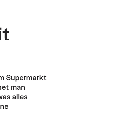
it
im Supermarkt
net man
was alles
ine