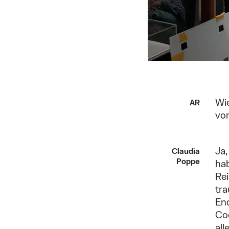
Wie
AR
vo
Ja,
Claudia
Poppe
hab
Re
tra
En
Coo
all