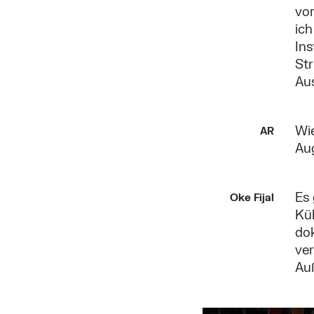
vor
ich
In
St
Aus
Wie
AR
Aug
Es 
Oke Fijal
Küh
do
ver
Au