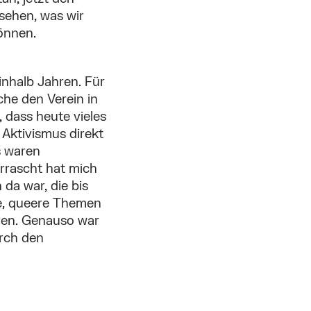
sehen, was wir
können.
einhalb Jahren. Für
che den Verein in
 dass heute vieles
 Aktivismus direkt
s waren
errascht hat mich
da war, die bis
he, queere Themen
aren. Genauso war
urch den