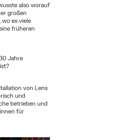
 wusste also worauf
iner großen
wo es viele
eine früheren
 30 Jahre
ist?
tallation von Lens
orisch und
rche betrieben und
innen für