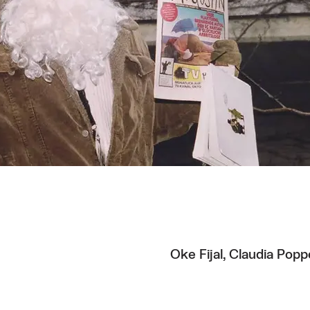
ren Augustin
h hier:
Oke Fijal, Claudia Pop