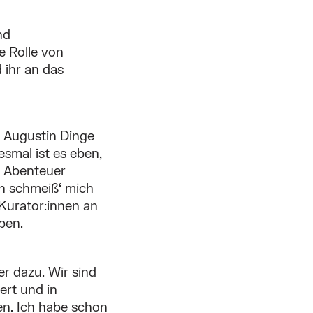
nd
ie Rolle von
 ihr an das
m Augustin Dinge
smal ist es eben,
s Abenteuer
rn schmeiß‘ mich
Kurator:innen an
ben.
r dazu. Wir sind
ert und in
gen. Ich habe schon