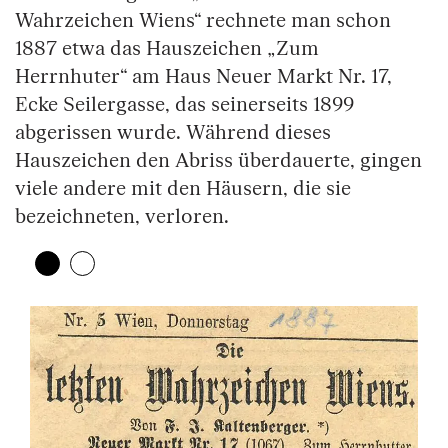
Wahrzeichen Wiens“ rechnete man schon
1887 etwa das Hauszeichen „Zum
Herrnhuter“ am Haus Neuer Markt Nr. 17,
Ecke Seilergasse, das seinerseits 1899
abgerissen wurde. Während dieses
Hauszeichen den Abriss überdauerte, gingen
viele andere mit den Häusern, die sie
bezeichneten, verloren.
Zeige 1. Element
(Aktuelles Element)
Zeige 2. Element
Überspringe den Bilder Slider