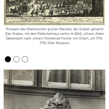
Prospect des Wienerischen grünen Marckts, der Graben genannt
(Der Graben, mit dem Elefantenhaus rechts im Bild), Johann Adam
Delsenbach nach Johann Emmanuel Fischer von Erlach, um 1713-
1719, Wien Museum.
Zeige 1. Element
(Aktuelles Element)
Zeige 2. Element
Zeige 3. Element
Überspringe den Bilder Slider