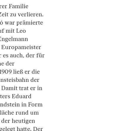
rer Familie
Zeit zu verlieren.
bó war prämierte
uf mit Leo
 Engelmann
ls Europameister
r es auch, der für
he der
909 ließ er die
unsteisbahn der
 Damit trat er in
aters Eduard
ndstein in Form
sfläche rund um
 der heutigen
gelegt hatte. Der