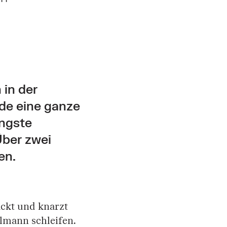
 in der
de eine ganze
üngste
Über zwei
en.
ackt und knarzt
lmann schleifen.