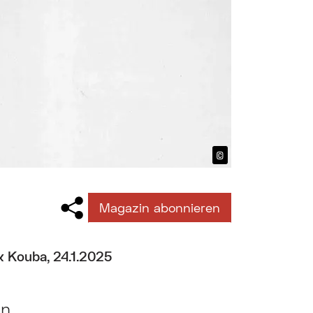
©
Bildtext anzeig
Magazin abonnieren
x Kouba, 24.1.2025
nn