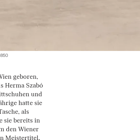
35850
Wien geboren,
bis Herma Szabó
ittschuhen und
ährige hatte sie
Tasche, als
 sie bereits in
um den Wiener
 Meistertitel.