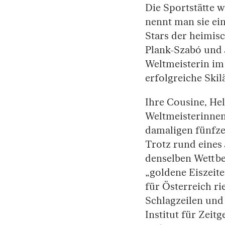
Die Sportstätte 
nennt man sie ei
Stars der heimis
Plank-Szabó und 
Weltmeisterin im 
erfolgreiche Skil
Ihre Cousine, He
Weltmeisterinnen
damaligen fünfzeh
Trotz rund eines 
denselben Wettbe
„goldene Eiszeit
für Österreich ri
Schlagzeilen und
Institut für Zeit