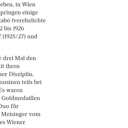
eben, in Wien
pringen einige
abó (verehelichte
 bis 1926
 (1925/27) und
e drei Mal den
it ihren
er Disziplin.
usinen teils bei
 Es waren
d Goldmedaillen
 Duo für
s Meisinger vom
des Wiener