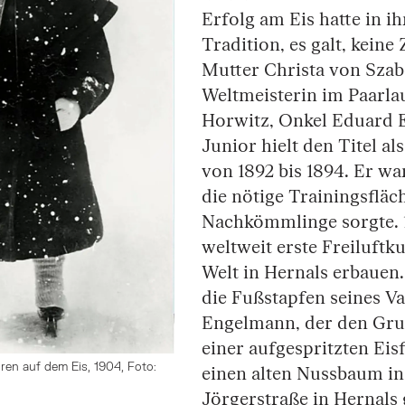
Erfolg am Eis hatte in ih
Tradition, es galt, keine 
Mutter Christa von Sza
Weltmeisterin im Paarla
Horwitz, Onkel Eduard
Junior hielt den Titel a
von 1892 bis 1894. Er wa
die nötige Trainingsfläc
Nachkömmlinge sorgte. 1
weltweit erste Freiluftk
Welt in Hernals erbauen.
die Fußstapfen seines V
Engelmann, der den Gru
einer aufgespritzten Ei
ren auf dem Eis, 1904, Foto:
einen alten Nussbaum in
Jörgerstraße in Hernals 