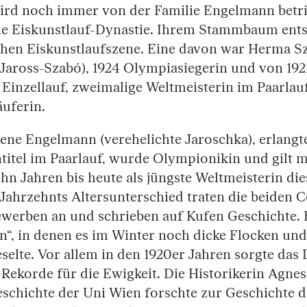
wird noch immer von der Familie Engelmann betri
ne Eiskunstlauf-Dynastie. Ihrem Stammbaum ents
chen Eiskunstlaufszene. Eine davon war Herma Sz
Jaross-Szabó), 1924 Olympiasiegerin und von 1922
Einzellauf, zweimalige Weltmeisterin im Paarlauf
äuferin.
lene Engelmann (verehelichte Jaroschka), erlangt
titel im Paarlauf, wurde Olympionikin und gilt m
n Jahren bis heute als jüngste Weltmeisterin dies
Jahrzehnts Altersunterschied traten die beiden Co
werben an und schrieben auf Kufen Geschichte.
en“, in denen es im Winter noch dicke Flocken un
eselte. Vor allem in den 1920er Jahren sorgte das
 Rekorde für die Ewigkeit. Die Historikerin Agne
geschichte der Uni Wien forschte zur Geschichte 