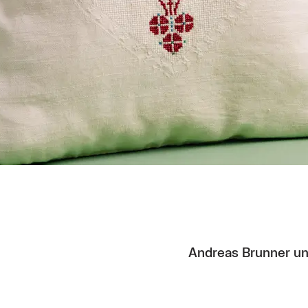
h hier:
Andreas Brunner un