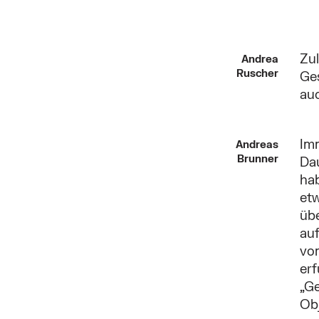
Zul
Andrea
Ruscher
Ge
auc
Imm
Andreas
Brunner
Da
ha
etw
übe
auf
vom
erf
„G
Obj