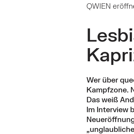
QWIEN eröffn
Lesb
Kapri
Wer über quee
Kampfzone. Ni
Das weiß Andr
Im Interview 
Neueröffnung
„unglaubliche