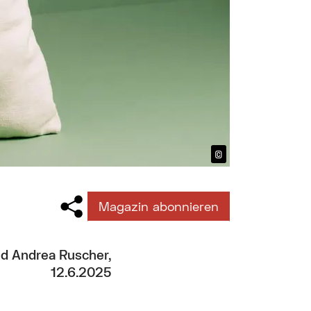
©
Bildtext anzeig
Magazin abonnieren
d Andrea Ruscher,
12.6.2025