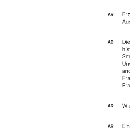
Erz
AR
Au
Die
AB
his
Smi
Uns
an
Fr
Fra
Wie
AR
Ein
AR