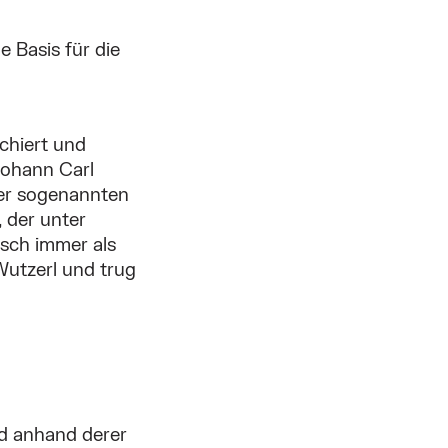
e Basis für die
rchiert und
 Johann Carl
der sogenannten
, der unter
sch immer als
utzerl und trug
nd anhand derer