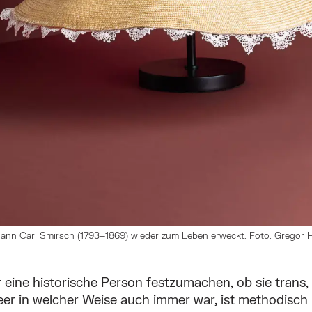
ann Carl Smirsch (1793–1869) wieder zum Leben erweckt. Foto: Gregor
 eine historische Person festzumachen, ob sie trans,
er in welcher Weise auch immer war, ist methodisch 