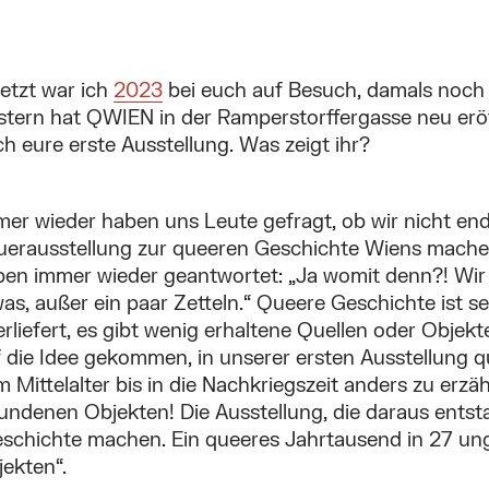
etzt war ich
2023
bei euch auf Besuch, damals noch i
stern hat QWIEN in der Ramperstorffergasse neu erö
h eure erste Ausstellung. Was zeigt ihr?
er wieder haben uns Leute gefragt, ob wir nicht end
uerausstellung zur queeren Geschichte Wiens machen
ben immer wieder geantwortet: „Ja womit denn?! Wir
as, außer ein paar Zetteln.“ Queere Geschichte ist s
rliefert, es gibt wenig erhaltene Quellen oder Objekt
 die Idee gekommen, in unserer ersten Ausstellung 
 Mittelalter bis in die Nachkriegszeit anders zu erzä
undenen Objekten! Die Ausstellung, die daraus entsta
eschichte machen. Ein queeres Jahrtausend in 27 un
ekten“.