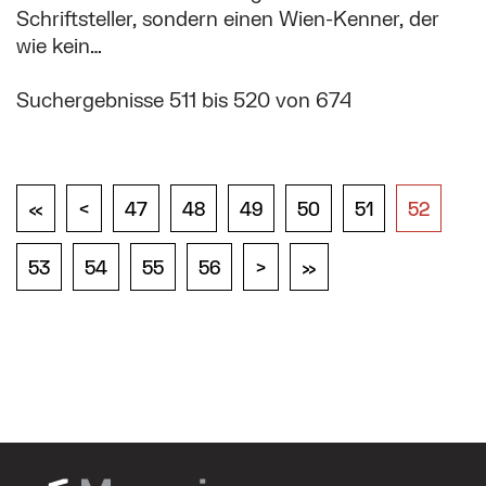
Schriftsteller, sondern einen Wien-Kenner, der
wie kein…
Suchergebnisse 511 bis 520 von 674
«
Seite
<
Seite
Seite
47
Seite
48
Seite
49
Seite
50
Seite
51
52
Seite
53
Seite
54
Seite
55
Seite
56
>
Seite
»
Seite