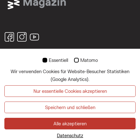
Essentiell
Matomo
© 2026
Wir verwenden Cookies für Website-Besucher Statistiken
Über uns
(Google Analytics).
Impressum
Nur essentielle Cookies akzeptieren
Datenschutz
Speichern und schließen
Magazin abonnieren
Alle akzeptieren
Datenschutz